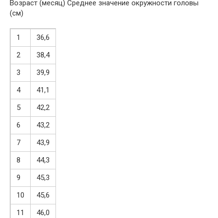
Возраст (месяц) Среднее значение окружности головы
(см)
1
36,6
2
38,4
3
39,9
4
41,1
5
42,2
6
43,2
7
43,9
8
44,3
9
45,3
10
45,6
11
46,0