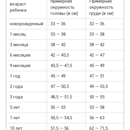
примерная
Примерная
возраст
окружность
окружность
ребенка
головы (в см)
груди (в см)
новорожденный
33 — 36
32 — 36
1 месяц
35 — 38
33 — 38
3 месяца
38 — 42
38 — 42
6 месяцев
42 — 45,5
42 — 47
9 месяцев
43,5 — 47,5
45 — 49
1 год
45 — 49
47 — 51
2 года
47 — 50,5
49 — 53,5
3 года
48,5 — 51,5
50 — 55
5 лет
50 — 53
53 — 58
7 лет
50,5 — 54,5
56 — 63
10 лет
51,5 — 56
62 — 71,5