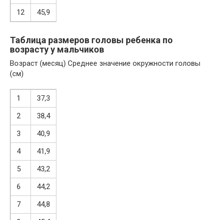
12
45,9
Таблица размеров головы ребенка по
возрасту у мальчиков
Возраст (месяц) Среднее значение окружности головы
(см)
1
37,3
2
38,4
3
40,9
4
41,9
5
43,2
6
44,2
7
44,8