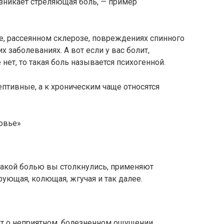
зникает стреляющая боль, — пример
е, рассеянном склерозе, повреждениях спинного
 заболеваниях. А вот если у вас болит,
ет, то такая боль называется психогенной.
птивные, а к хроническим чаще относятся
ровье»
какой болью вы столкнулись, применяют
рующая, колющая, жгучая и так далее.
ят о неприятном, болезненном ощущении