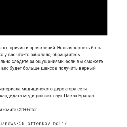
ного причин и проявлений. Нельзя терпеть боль
о у вас что-то заболело, обращайтесь
ельно следите за ощущениями: если вы сможете
у вас будет больше шансов получить верный
материала медицинского директора сети
 кандидата медицинских наук Павла Бранда.
жмите Ctrl+Enter.
u/news/50_ottenkov_boli/