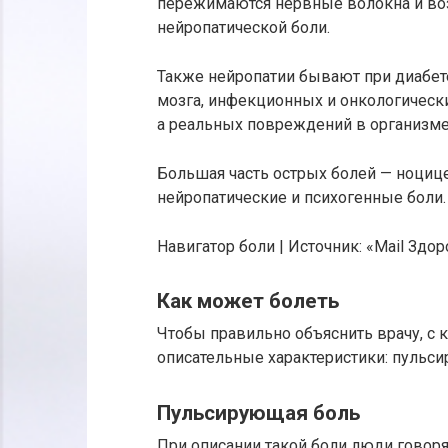
пережимаются нервные волокна и во
нейропатической боли.
Также нейропатии бывают при диабет
мозга, инфекционных и онкологических
а реальных повреждений в организме н
Большая часть острых болей — ноцице
нейропатические и психогенные боли.
Навигатор боли | Источник: «Mail Здо
Как может болеть
Чтобы правильно объяснить врачу, с 
описательные характеристики: пульси
Пульсирующая боль
При описании такой боли люди говор