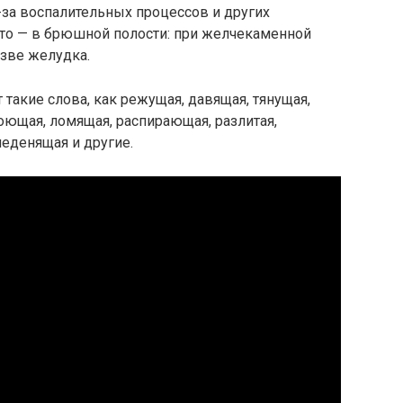
з-за воспалительных процессов и других
сто — в брюшной полости: при желчекаменной
язве желудка.
такие слова, как режущая, давящая, тянущая,
 ноющая, ломящая, распирающая, разлитая,
леденящая и другие.