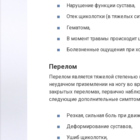
Нарушение функции сустава,
Отек щиколотки (в тяжелых сит
Гематома,
В момент травмы происходит щ
Болезненные ощущения при ход
Перелом
Перелом является тяжелой степенью 
неудачном приземлении на ногу во вр
закрытых переломах, первично наблюд
следующие дополнительные симптом
Резкая, сильная боль при дви
Деформирование суставов,
Ушиб щиколотки,