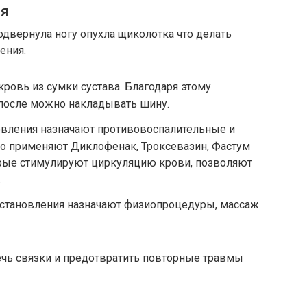
ия
одвернула ногу опухла щиколотка что делать
ения.
кровь из сумки сустава. Благодаря этому
 после можно накладывать шину.
вления назначают противовоспалительные и
то применяют Диклофенак, Троксевазин, Фастум
орые стимулируют циркуляцию крови, позволяют
.
сстановления назначают физиопроцедуры, массаж
ечь связки и предотвратить повторные травмы