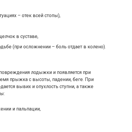
уациях – отек всей стопы),
елчок в суставе,
ьбе (при осложнении – боль отдает в колено).
повреждения лодыжки и появляется при
емя прыжка с высоты, падении, беге. При
ается вывих и опухлость ступни, а также
ы:
жении и пальпации,