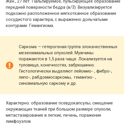
Жен., 27 лет. Пальпируемое, пульсирующее образование
передней поверхности бедра (в/3). Визуализируется
подкожно расположенное мягкотканное образование
сосудистого характера, с выраженно дольчатыми
контурами. Гемангиома.
Саркома — гетерогеная группа злокачественных
мезенхимальных опухолей. Мужчины
поражаются в 1,5 раза чаще. Локализуется на
туловище, конечностях, забрюшинно.
Гистологически выделяют лейомио- , фибро-,
липо-, рабдомиосаркомы, гемангио- ,
синовиальную саркому и др.
Характерно: образование псевдокапсулы; смещение
окружающих тканей при большом размере опухоли;
метастазирование в легкие, печень, поражение
лимфоузлов.