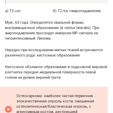
a) Т2-cor б) Т2-tra +жироподавление
Муж., 63 года. Определятся овальной формы
внутримышечное образование (в vastus lateralis). При
жироподавления просходит инверсия МР-сигнала на
гипоинтенсивный. Липома.
Нередко при исследовании мягких тканей встречаются
различного рода кистозные образования.
Кистозное объемное образование в подкожной жировой
клетчатке передне-медиальной поверхности левой
голени на уровне верхней трети.
Остеосаркома- наиболее частая первичная
злокачественная опухоль кости; смешанная
остеолитическая/бластическая опухоль, с
агрессивным ростом, деструкцией