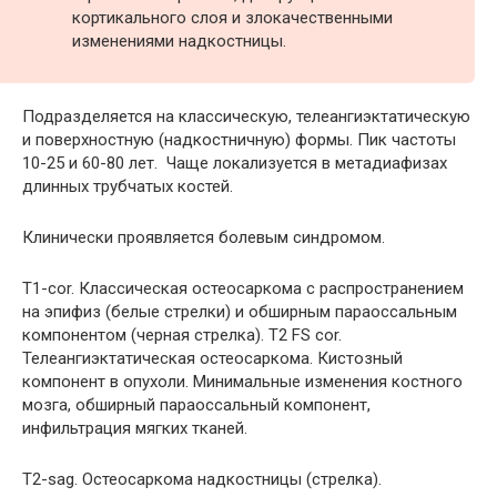
кортикального слоя и злокачественными
изменениями надкостницы.
Подразделяется на классическую, телеангиэктатическую
и поверхностную (надкостничную) формы. Пик частоты
10-25 и 60-80 лет. Чаще локализуется в метадиафизах
длинных трубчатых костей.
Клинически проявляется болевым синдромом.
Т1-cor. Классическая остеосаркома с распространением
на эпифиз (белые стрелки) и обширным параоссальным
компонентом (черная стрелка). Т2 FS cor.
Телеангиэктатическая остеосаркома. Кистозный
компонент в опухоли. Минимальные изменения костного
мозга, обширный параоссальный компонент,
инфильтрация мягких тканей.
Т2-sag. Остеосаркома надкостницы (стрелка).