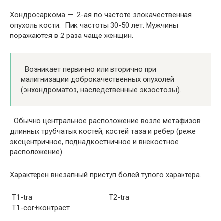
Хондросаркома — 2-ая по частоте злокачественная
опухоль кости. Пик частоты 30-50 лет. Мужчины
поражаются в 2 раза чаще женщин.
Возникает первично или вторично при
малигнизации доброкачественных опухолей
(энхондроматоз, наследственные экзостозы).
Обычно центральное расположение возле метафизов
длинных трубчатых костей, костей таза и ребер (реже
эксцентричное, поднадкостничное и внекостное
расположение).
Характерен внезапный приступ болей тупого характера.
Т1-tra T2-tra
T1-cor+контраст