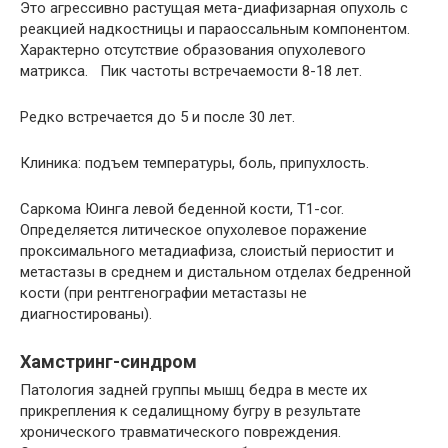
Это агрессивно растущая мета-диафизарная опухоль с
реакцией надкостницы и параоссальным компонентом.
Характерно отсутствие образования опухолевого
матрикса. Пик частоты встречаемости 8-18 лет.
Редко встречается до 5 и после 30 лет.
Клиника: подъем температуры, боль, припухлость.
Саркома Юинга левой беденной кости, Т1-cor.
Определяется литическое опухолевое поражение
проксимального метадиафиза, слоистый периостит и
метастазы в среднем и дистальном отделах бедренной
кости (при рентгенографии метастазы не
диагностированы).
Хамстринг-синдром
Патология задней группы мышц бедра в месте их
прикрепления к седалищному бугру в результате
хронического травматического повреждения.