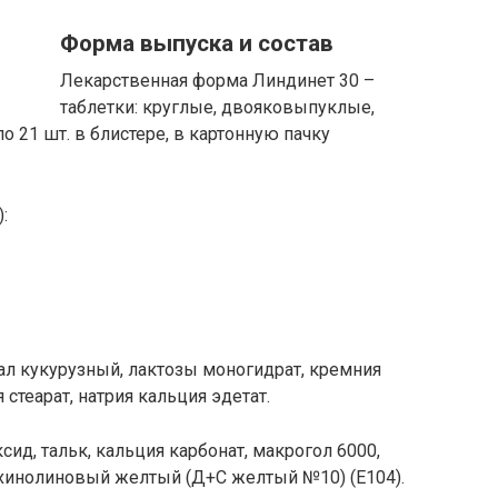
Форма выпуска и состав
Лекарственная форма Линдинет 30 –
таблетки: круглые, двояковыпуклые,
 21 шт. в блистере, в картонную пачку
:
л кукурузный, лактозы моногидрат, кремния
стеарат, натрия кальция эдетат.
сид, тальк, кальция карбонат, макрогол 6000,
ь хинолиновый желтый (Д+С желтый №10) (Е104).