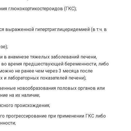
ния глюкокортикостероидов (ГКС);
я выраженной гипертриглицеридемией (в т.ч. в
зе);
и в анамнезе тяжелых заболеваний печени,
.ч. во время предшествующей беременности, либо
 можно не ранее чем через 3 месяца после
 и лабораторных показателей печени);
венные новообразования половых органов или
ие на их наличие;
ясного происхождения;
его прогрессирование при применении ГКС либо
нности;