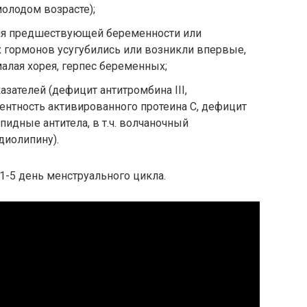
олодом возрасте);
мя предшествующей беременности или
гормонов усугубились или возникли впервые,
малая хорея, герпес беременных;
зателей (дефицит антитромбина III,
ентность активированного протеина C, дефицит
пидные антитела, в т.ч. волчаночный
диолипину).
1-5 день менструального цикла.