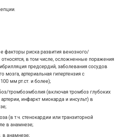
цепции.
 факторы риска развития венозного/
м относятся, в том числе, осложненные поражения
фибрилляция предсердий, заболевания сосудов
о мозга, артериальная гипертензия с
0 мм рт.ст. и более);
оз/тромбоэмболия (включая тромбоз глубоких
артерии, инфаркт миокарда и инсульт) в
зе;
а (в т.ч. стенокардии или транзиторной
ле в анамнезе;
. в анамнезе;