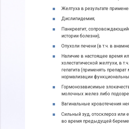
Желтуха в результате примене
Дислипидемия;
Панкреатит, сопровождающийс
истории болезни);
Опухоли печени (в т.ч. в анамне
Наличие в настоящее время ил
холестатической желтухи, в т
гепатита (применять препарат
нормализации функциональных
Гормонозависимые злокачест
молочных желез либо подозрен
Вагинальные кровотечения не
Сильный зуд, отосклероз или 
во время предыдущей береме