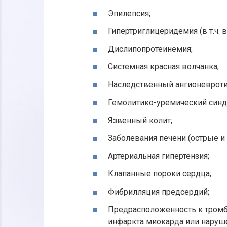
Эпилепсия;
Гипертриглицеридемия (в т.ч. 
Дислипопротеинемия;
Системная красная волчанка;
Наследственный ангионевроти
Гемолитико-уремический синд
Язвенный колит;
Заболевания печени (острые и 
Артериальная гипертензия;
Клапанные пороки сердца;
Фибрилляция предсердий;
Предрасположенность к тромбо
инфаркта миокарда или наруше