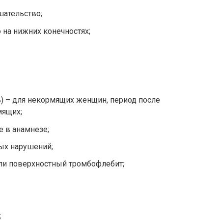
ательство;
на нижних конечностях;
) – для некормящих женщин, период после
мящих;
е в анамнезе;
ых нарушений;
ли поверхностный тромбофлебит;
;