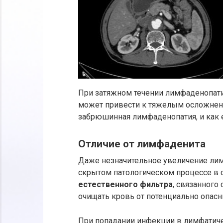
При затяжном течении лимфаденопат
может привести к тяжелым осложнения
забрюшинная лимфаденопатия, и как е
Отличие от лимфаденита
Даже незначительное увеличение лимф
скрытом патологическом процессе в
естественного фильтра
, связанного
очищать кровь от потенциально опас
При попадании инфекции в лимфатиче