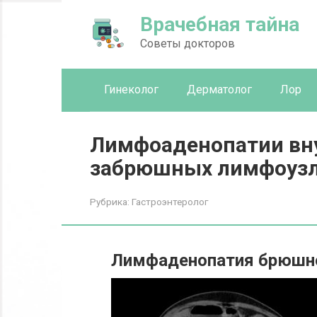
Перейти
Врачебная тайна
к
контенту
Советы докторов
Гинеколог
Дерматолог
Лор
Лимфоаденопатии вн
забрюшных лимфоуз
Рубрика:
Гастроэнтеролог
Лимфаденопатия брюшно