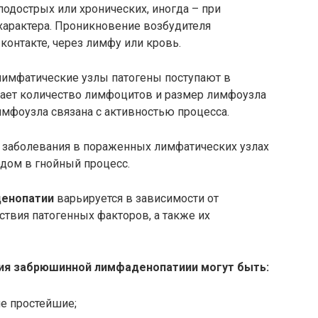
 подострых или хронических, иногда – при
арактера. Проникновение возбудителя
онтакте, через лимфу или кровь.
 лимфатические узлы патогены поступают в
стает количество лимфоцитов и размер лимфоузла
имфоузла связана с активностью процесса.
 заболевания в пораженных лимфатических узлах
одом в гнойный процесс.
денопатии
варьируется в зависимости от
ствия патогенных факторов, а также их
ия забрюшинной лимфаденопатиии могут быть:
е простейшие;