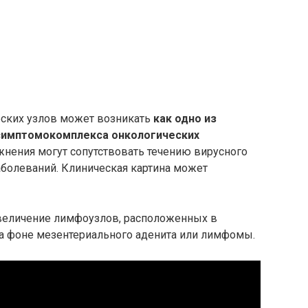
ских узлов может возникать
как одно из
симптомокомплекса онкологических
жнения могут сопутствовать течению вирусного
заболеваний. Клиническая картина может
величение лимфоузлов, расположенных в
а фоне мезентериального аденита или лимфомы.