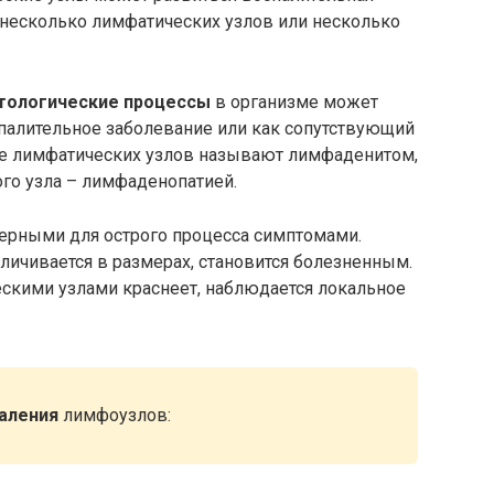
 несколько лимфатических узлов или несколько
атологические процессы
в организме может
спалительное заболевание или как сопутствующий
ие лимфатических узлов называют лимфаденитом,
го узла – лимфаденопатией.
терными для острого процесса симптомами.
ичивается в размерах, становится болезненным.
кими узлами краснеет, наблюдается локальное
паления
лимфоузлов: