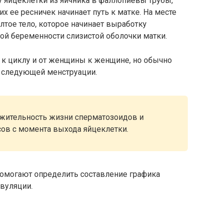
яйцеклетки из яичника в фаллопиевы трубы,
 ее ресничек начинает путь к матке. На месте
тое тело, которое начинает выработку
ой беременности слизистой оболочки матки.
 к циклу и от женщины к женщине, но обычно
я следующей менструации.
жительность жизни сперматозоидов и
асов с момента выхода яйцеклетки.
помогают определить составление графика
вуляции.