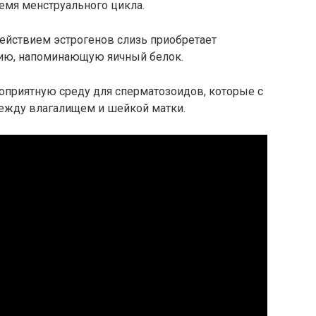
емя менструального цикла.
ействием эстрогенов слизь приобретает
цию, напоминающую яичный белок.
оприятную среду для сперматозоидов, которые с
ежду влагалищем и шейкой матки.