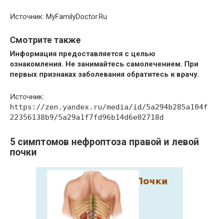
Источник: MyFamilyDoctor.Ru
Смотрите также
Информация предоставляется с целью
ознакомления. Не занимайтесь самолечением. При
первых признаках заболевания обратитесь к врачу.
Источник:
https://zen.yandex.ru/media/id/5a294b285a104f
22356138b9/5a29a1f7fd96b14d6e02718d
5 симптомов нефроптоза правой и левой
почки