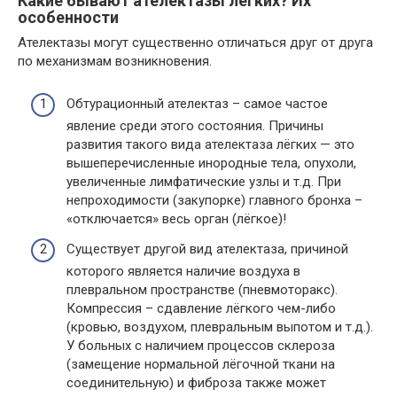
Какие бывают ателектазы лёгких? Их
особенности
Ателектазы могут существенно отличаться друг от друга
по механизмам возникновения.
Обтурационный ателектаз – самое частое
явление среди этого состояния. Причины
развития такого вида ателектаза лёгких — это
вышеперечисленные инородные тела, опухоли,
увеличенные лимфатические узлы и т.д. При
непроходимости (закупорке) главного бронха –
«отключается» весь орган (лёгкое)!
Существует другой вид ателектаза, причиной
которого является наличие воздуха в
плевральном пространстве (пневмоторакс).
Компрессия – сдавление лёгкого чем-либо
(кровью, воздухом, плевральным выпотом и т.д.).
У больных с наличием процессов склероза
(замещение нормальной лёгочной ткани на
соединительную) и фиброза также может