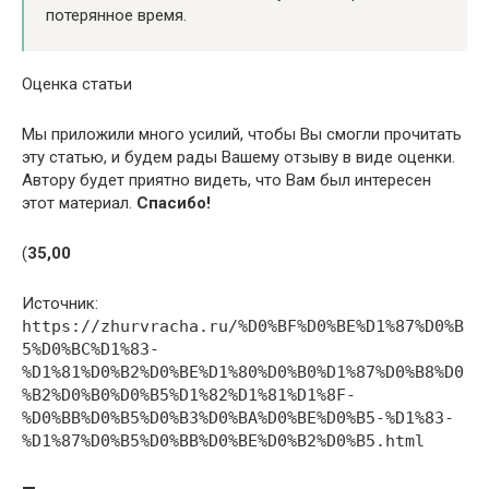
потерянное время.
Оценка статьи
Мы приложили много усилий, чтобы Вы смогли прочитать
эту статью, и будем рады Вашему отзыву в виде оценки.
Автору будет приятно видеть, что Вам был интересен
этот материал.
Спасибо!
(
3
5,00
Источник:
https://zhurvracha.ru/%D0%BF%D0%BE%D1%87%D0%B
5%D0%BC%D1%83-
%D1%81%D0%B2%D0%BE%D1%80%D0%B0%D1%87%D0%B8%D0
%B2%D0%B0%D0%B5%D1%82%D1%81%D1%8F-
%D0%BB%D0%B5%D0%B3%D0%BA%D0%BE%D0%B5-%D1%83-
%D1%87%D0%B5%D0%BB%D0%BE%D0%B2%D0%B5.html