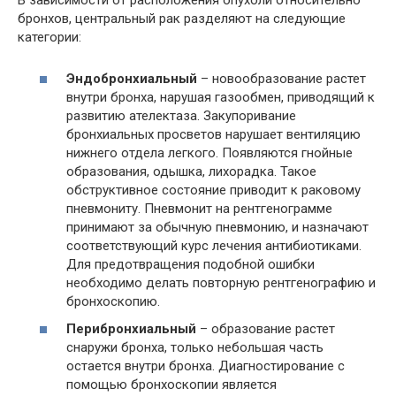
В зависимости от расположения опухоли относительно
бронхов, центральный рак разделяют на следующие
категории:
Эндобронхиальный
– новообразование растет
внутри бронха, нарушая газообмен, приводящий к
развитию ателектаза. Закупоривание
бронхиальных просветов нарушает вентиляцию
нижнего отдела легкого. Появляются гнойные
образования, одышка, лихорадка. Такое
обструктивное состояние приводит к раковому
пневмониту. Пневмонит на рентгенограмме
принимают за обычную пневмонию, и назначают
соответствующий курс лечения антибиотиками.
Для предотвращения подобной ошибки
необходимо делать повторную рентгенографию и
бронхоскопию.
Перибронхиальный
– образование растет
снаружи бронха, только небольшая часть
остается внутри бронха. Диагностирование с
помощью бронхоскопии является