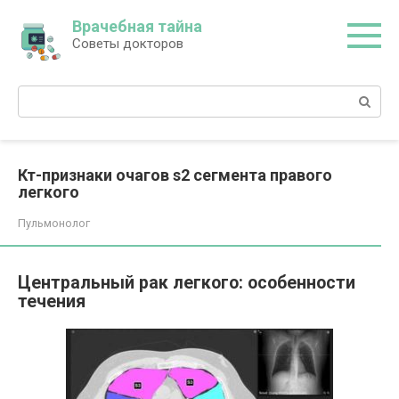
Перейти
Врачебная тайна
к
Советы докторов
контенту
Поиск:
Кт-признаки очагов s2 сегмента правого
легкого
Пульмонолог
Центральный рак легкого: особенности
течения