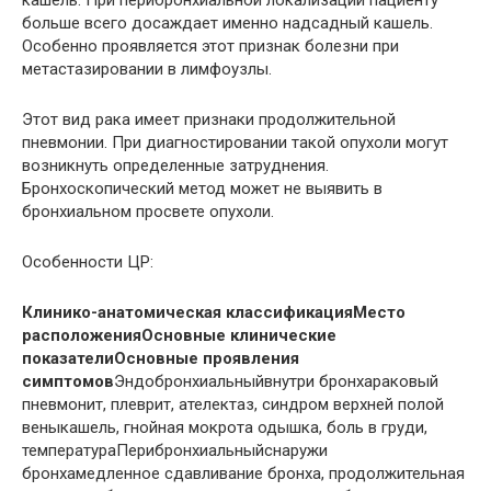
кашель. При перибронхиальной локализации пациенту
больше всего досаждает именно надсадный кашель.
Особенно проявляется этот признак болезни при
метастазировании в лимфоузлы.
Этот вид рака имеет признаки продолжительной
пневмонии. При диагностировании такой опухоли могут
возникнуть определенные затруднения.
Бронхоскопический метод может не выявить в
бронхиальном просвете опухоли.
Особенности ЦР:
Клинико-анатомическая классификацияМесто
расположенияОсновные клинические
показателиОсновные проявления
симптомов
Эндобронхиальныйвнутри бронхараковый
пневмонит, плеврит, ателектаз, синдром верхней полой
веныкашель, гнойная мокрота одышка, боль в груди,
температураПерибронхиальныйснаружи
бронхамедленное сдавливание бронха, продолжительная