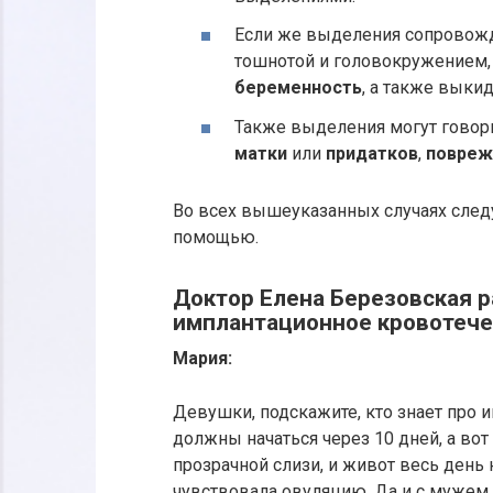
Если же выделения сопровожд
тошнотой и головокружением,
беременность
, а также выки
Также выделения могут говор
матки
или
придатков
,
повреж
Во всех вышеуказанных случаях след
помощью.
Доктор Елена Березовская р
имплантационное кровотечен
Мария:
Девушки, подскажите, кто знает про
должны начаться через 10 дней, а вот
прозрачной слизи, и живот весь день
чувствовала овуляцию. Да и с мужем с