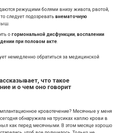
аются режущими болями внизу живота, рвотой,
 то следует подозревать
внематочную
дыш.
ить о
гормональной дисфункции
,
воспалении
дении при половом акте
.
ует немедленно обратиться за медицинской
ассказывает, что такое
ие и о чем оно говорит
 имплантационное кровотечение? Месячные у меня
 сегодня обнаружила на трусиках каплю крови в
 ныл как перед месячными. В этом месяце хорошо
тарались, чтоб все получилось. Только не