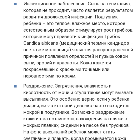
Инфекционное заболевание. Сыпь на гениталиях,
которая не проходит, часто является результатом
развития дрожжевой инфекции. Подгузник
ребенка – это теплое, влажное место, которое
естественным образом стимулирует рост грибков,
которые могут привести к инфекции. Грибок
Candida albicans (медицинский термин кандидоз –
все та же молочница) является распространенной
причиной появления опрелостей и пузырьковой
сыпи, эрозий и красноты. Кожа кажется
покрасневшей с красными точками или
неровностями по краям.
Раздражение. Загрязнения, влажность и
кислотность от мочи и стула также могут вызвать
высыпания. Это особенно верно, если у ребенка
диарея, из-за которой девочка часто находится
мокрой в подгузнике. Возможно раздражение
кожи из-за потливости, нахождения на пляже в
мокрых плавках, сидении на песке без трусиков.
На фоне высыпаний ребенок может стать
суетливым и плакать, когда промывается кожа