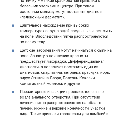
потничку – мелкие красноватые прыщики с
белесыми узелками в центре. При таком
состоянии малышу могут поставить диагноз
«пеленочный дерматит».
Длительное нахождение при высоких
температурах окружающей среды вызывает сыпь
на попе. Впоследствии пятна распространяются
по всему телу.
Детские заболевания могут начинаться с сыпи на
попе. Зачастую появлению красноты
предшествует лихорадка. Дифференциальная
диагностика позволяет поставить один из
диагнозов: скарлатина, ветрянка, краснуха, корь,
вирус Эпштейна-Барра, Болезнь Коксаки,
контагиозный моллюск и другие.
Паразитарные инфекции проявляются сыпью
возле анального отверстия. При отсутствии
лечения пятна распространяются на область
печени, нижние и верхние конечности, участки
лица. Такие признаки характерны для лямблий и