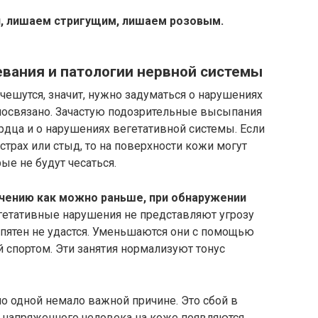
, лишаем стригущим, лишаем розовым.
вания и патологии нервной системы
 чешутся, значит, нужно задуматься о нарушениях
имосвязано. Зачастую подозрительные высыпания
рдца и о нарушениях вегетативной системы. Если
страх или стыд, то на поверхности кожи могут
ые не будут чесаться.
ечению как можно раньше, при обнаружении
гетативные нарушения не представляют угрозу
 пятен не удастся. Уменьшаются они с помощью
й спортом. Эти занятия нормализуют тонус
 одной немало важной причине. Это сбой в
и напряженного человека на коже появляются