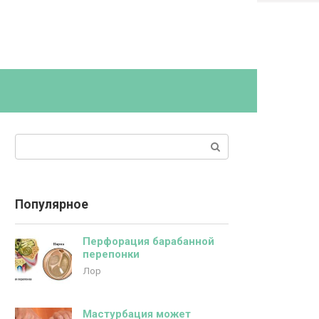
Поиск:
Популярное
Перфорация барабанной
перепонки
Лор
Мастурбация может