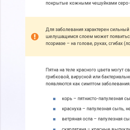
покрытые кожными чешуйками серо-б
Для заболевания характерен сильный 
шелушащимся слоем может появиться
псориазе – на голове, руках, сгибах 
Пятна на теле красного цвета могут с
грибковой, вирусной или бактериально
появляются как симптом заболевания.
корь – пятнисто-папулезная с
краснуха – папулезная сыпь, 
ветряная оспа – папулезная с
скарлатина – красные выпукл