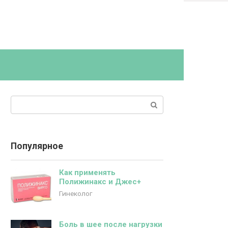
Поиск:
Популярное
Как применять
Полижинакс и Джес+
Гинеколог
Боль в шее после нагрузки