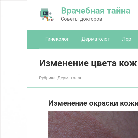
Перейти
Врачебная тайна
к
контенту
Советы докторов
Гинеколог
Дерматолог
Лор
Изменение цвета кожи
Рубрика:
Дерматолог
Изменение окраски кожи