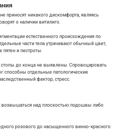
ания
не приносят никакого дискомфорта, являясь
оворят о наличии витилиго.
пигментации естественного происхождения по
тдельные части тела утрачивают обычный цвет,
 пятен и пестроты.
и стопы до конца не выявлены. Спровоцировать
ог способны отдельные патологические
наследственный фактор, стресс.
ны возвышаться над плоскостью подошвы либо
едного розового до насыщенного винно-красного.