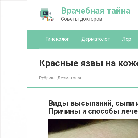
Перейти
Врачебная тайна
к
контенту
Советы докторов
Гинеколог
Дерматолог
Лор
Красные язвы на коже
Рубрика:
Дерматолог
Виды высыпаний, сыпи и 
Причины и способы лече