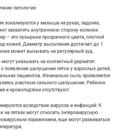
акие патологии:
 локализуются у малыша на руках, ладонях,
ожет захватить внутреннюю сторону коленок.
р – это пузырьки прозрачного цвета, плотной
од кожей. Диаметр высыпания достигает до 1
ебенка может вызывать не регулярный зуд.
е могут указывать на контактный дерматит.
я с появления шелушения пяток у взрослых детей,
еньких пациентов. Изначально сыпь проявляется
вляясь участком сильного шелушения. Ребенок
ия и кровоподтеки отсутствуют.
рмируются вследствие вирусов и инфекций. К
к на пятках могут относить энтеровирусную
еовирусным поражением, еще могут развиваться
мпература.