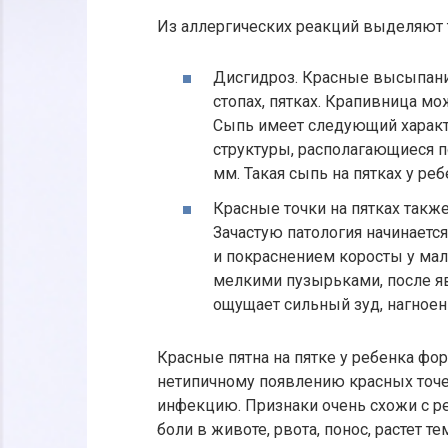
Из аллергических реакций выделяют т
Дисгидроз. Красные высыпания
стопах, пятках. Крапивница м
Сыпь имеет следующий характе
структуры, располагающиеся п
мм. Такая сыпь на пятках у р
Красные точки на пятках такж
Зачастую патология начинаетс
и покраснением коросты у мал
мелкими пузырьками, после я
ощущает сильный зуд, нагноен
Красные пятна на пятке у ребенка фо
нетипичному появлению красных точе
инфекцию. Признаки очень схожи с р
боли в животе, рвота, понос, растет те