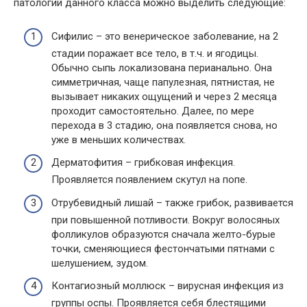
патологий данного класса можно выделить следующие:
Сифилис – это венерическое заболевание, на 2
стадии поражает все тело, в т.ч. и ягодицы.
Обычно сыпь локализована перианально. Она
симметричная, чаще папулезная, пятнистая, не
вызывает никаких ощущений и через 2 месяца
проходит самостоятельно. Далее, по мере
перехода в 3 стадию, она появляется снова, но
уже в меньших количествах.
Дерматофития – грибковая инфекция.
Проявляется появлением скутул на попе.
Отрубевидный лишай – также грибок, развивается
при повышенной потливости. Вокруг волосяных
фолликулов образуются сначала желто-бурые
точки, сменяющиеся фестончатыми пятнами с
шелушением, зудом.
Контагиозный моллюск – вирусная инфекция из
группы оспы. Проявляется себя блестящими