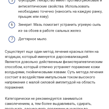
Фукорцин. Лекарство имеет противогрибковые и
антисептические свойства. Использовать
необходимо точечно (наносить на каждую ранку,
прыщик или язву).
Зинерит. Мазь помогает устранить угревую сыпь
из-за сбоев в работе сальных желез.
Дегтярное мыло.
Существует еще один метод лечения красных пятен на
ягодицах, который именуется дарсонвализацией.
Является довольно действенным физиотерапевтическим
способом, который отлично устраняет поражение кожи
волдырями, гнойничковыми язвами. Суть метода лечения
состоит в воздействии импульсным током высокого
напряжения с малой силовой амплитудой на область
поражения.
Категорически не рекомендуется заниматься
самолечением, а, тем более выдавливать, сдирать,
протыкать, расчесывать пораженные участки во