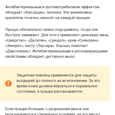
Антибактериальным и противогрибковым эффектом
обладает «Фукорцин», зеленка. Эти анилиновые
красители точечно наносят на каждый прыщик.
Прыщи обязательно нужно подсушивать, тогда они
быстрее заживают. Для этого применяют цинковую мазь,
«Цикретал», «Деситин», «Циндол», крем «Скинорен»,
«Зинерит», пасту «Лассара». Хорошо помогает
«Дарсонваль». Антибактериальными и регенерирующими
свойствами обладает дегтярное мыло.
Защитная повязка применяется для защиты
волдырей до полного их исчезновения. За это
время кожа должна вернуться в нормальное
состояние, а пузыри рассасываются.
Если пузыри большие, с разрешения врача они
прокалываются в стерильных условиях, на это место