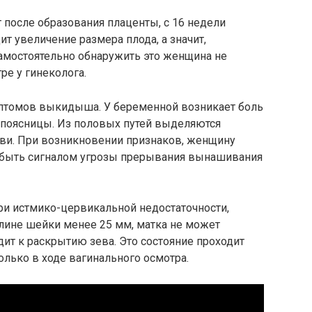
т после образования плаценты, с 16 недели
ит увеличение размера плода, а значит,
Самостоятельно обнаружить это женщина не
ре у гинеколога.
мптомов выкидыша. У беременной возникает боль
ь поясницы. Из половых путей выделяются
ви. При возникновении признаков, женщину
т быть сигналом угрозы прерывания вынашивания
ри истмико-цервикальной недостаточности,
ине шейки менее 25 мм, матка не может
дит к раскрытию зева. Это состояние проходит
лько в ходе вагинального осмотра.