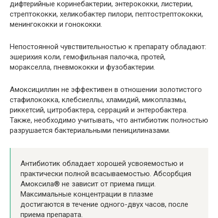
дифтерийные коринебактерии, энтерококки, листерии,
стрептококки, хеликобактер пилори, пептострептококки,
менингококки и гонококки.
Непостоянной чувствительностью к препарату обладают:
эшерихия коли, гемофильная палочка, протей,
моракселла, пневмококки и фузобактерии.
Амоксициллин не эффективен в отношении золотистого
стафилококка, клебсиеллы, хламидий, микоплазмы,
риккетсий, цитробактера, серраций и энтеробактера.
Также, необходимо учитывать, что антибиотик полностью
разрушается бактериальными пеницилиназами.
Антибиотик обладает хорошей усвояемостью и
практически полной всасываемостью. Абсорбция
Амоксила® не зависит от приема пищи.
Максимальные концентрации в плазме
достигаются в течение одного-двух часов, после
приема препарата.