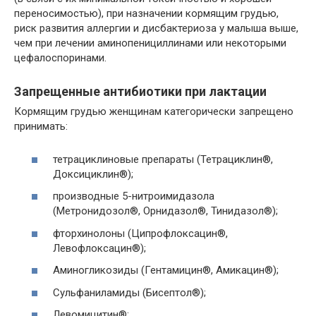
переносимостью), при назначении кормящим грудью,
риск развития аллергии и дисбактериоза у малыша выше,
чем при лечении аминопенициллинами или некоторыми
цефалоспоринами.
Запрещенные антибиотики при лактации
Кормящим грудью женщинам категорически запрещено
принимать:
тетрациклиновые препараты (Тетрациклин®,
Доксициклин®);
производные 5-нитроимидазола
(Метронидозол®, Орнидазол®, Тинидазол®);
фторхинолоны (Ципрофлоксацин®,
Левофлоксацин®);
Аминогликозиды (Гентамицин®, Амикацин®);
Сульфаниламиды (Бисептол®);
Левомицитин®;