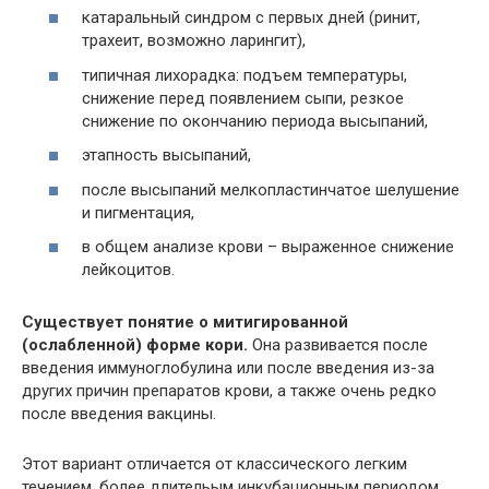
катаральный синдром с первых дней (ринит,
трахеит, возможно ларингит),
типичная лихорадка: подъем температуры,
снижение перед появлением сыпи, резкое
снижение по окончанию периода высыпаний,
этапность высыпаний,
после высыпаний мелкопластинчатое шелушение
и пигментация,
в общем анализе крови – выраженное снижение
лейкоцитов.
Существует понятие о митигированной
(ослабленной) форме кори.
Она развивается после
введения иммуноглобулина или после введения из-за
других причин препаратов крови, а также очень редко
после введения вакцины.
Этот вариант отличается от классического легким
течением, более длительым инкубационным периодом,