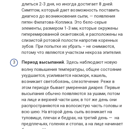
длиться 2-3 дня, но иногда достигает 8 дней.
Симптом, который дает возможность поставить
диагноз до возникновения сыпи, — появления
пятен Филатова-Коплика. Это бело-серые
элементы, размером 1-3 мм, которые окружены
гиперемированной окантовкой, и расположены на
слизистой ротовой полости напротив коренных
зубов. При попытке их убрать – не снимаются,
потому что являются участком некроза эпителия.
Период высыпаний.
Здесь наблюдают новую
волну повышения температуры, общее состояние
ухудшается, усиливается насморк, кашель,
возникает светобоязнь, слезотечение. Реже в
этом периоде бывает умеренная диарея. Первые
высыпания обычно появляются за ушами, потом
на лице и верхней части шеи, в тот же день они
распространяются на волосистую часть головы и
всю шею. На второй день сыпь возникает на
туловище, плечах и бедрах, на третий день — на
предплечьях, голенях и стопах, а на лице начинает