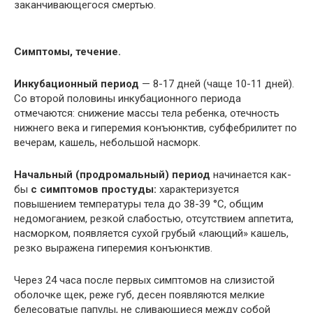
заканчивающегося смертью.
Симптомы, течение.
Инкубационный период
— 8-17 дней (чаще 10-11 дней).
Со второй половины инкубационного периода
отмечаются: снижение массы тела ребенка, отечность
нижнего века и гиперемия конъюнктив, субфебрилитет по
вечерам, кашель, небольшой насморк.
Начальный (продромальный) период
начинается как-
бы
с симптомов простуды:
характеризуется
повышением температуры тела до 38-39 °С, общим
недомоганием, резкой слабостью, отсутствием аппетита,
насморком, появляется сухой грубый «лающий» кашель,
резко выражена гиперемия конъюнктив.
Через 24 часа после первых симптомов на слизистой
оболочке щек, реже губ, десен появляются мелкие
белесоватые папулы, не сливающиеся между собой