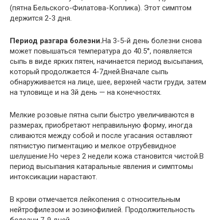
(пятна Бельского-Филатова-Коплика). Этот симптом
держится 2-3 дня.
Период разгара болезни.
На 3-5-й день болезни снова
может повышаться температура до 40.5°, появляется
сыпь в виде ярких пятен, начинается период высыпания,
который продолжается 4-7дней.Вначале сыпь
обнаруживается на лице, шее, верхней части груди, затем
на туловище и на 3й день — на конечностях.
Мелкие розовые пятна сыпи быстро увеличиваются в
размерах, приобретают неправильную форму, иногда
сливаются между собой и после угасания оставляют
пятнистую пигментацию и мелкое отрубевидное
шелушение.Но через 2 недели кожа становится чистой.В
период высыпания катаральные явления и симптомы
интоксикации нарастают.
В крови отмечается лейкопения с относительным
нейтрофилезом и эозинофилией. Продолжительность
болезни 7-9 дней.