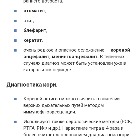
раннего возраста;
стоматит,
отит,
блефарит,
кератит.
очень редкое и опасное осложнение —
коревой
энцефалит, менингоэнцефалит.
В типичных
случаях диагноз может быть установлен уже в
катаральном периоде.
Диагностика кори.
Коревой антиген можно выявить в эпителии
верхних дыхательных путей методом
иммунофлюэресценции.
Используют также серологические методы (РСК,
РТГА, РИФ и др.). Нарастание титра в 4 раза и
более считается основанием для диагноза кори.