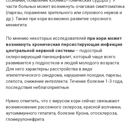
сознания, появление клонико-тонических судорог). У
части больных может возникнуть очаговая симптоматика
(парезы, поражения зрительного или слухового нервов и
др.). Также при кори возможно развитие серозного
менингита.
По мнению некоторых исследователей
при кори может
возникнуть хроническая персистирующая инфекция
центральной нервной системы
– подострый
склерозирующий панэнцефалит, который чаще всего
развивается у подростков и людей молодого возраста.
Для него характерны расстройства в виде
эпилептического синдрома, нарушения походки, парезы,
слепота, снижение интеллекта. Течение болезни 1-3 года,
последствия неблагоприятные.
Нужно отметить, что с вирусом кори сейчас связывают
возникновение рассеяного склероза, красной волчанки,
аутоиммунного гепатита, болезни Крона, отосклероза,
гломерулонефрита.