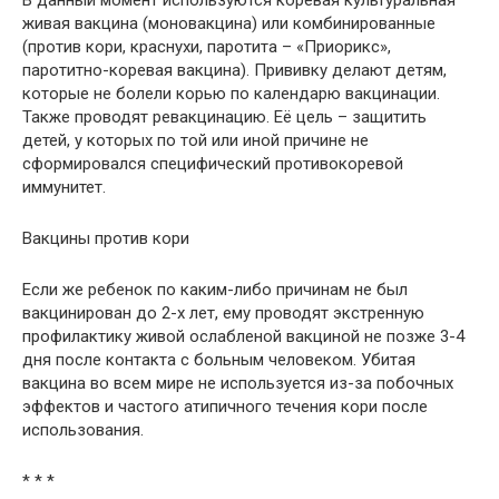
В данный момент используются коревая культуральная
живая вакцина (моновакцина) или комбинированные
(против кори, краснухи, паротита – «Приорикс»,
паротитно-коревая вакцина). Прививку делают детям,
которые не болели корью по календарю вакцинации.
Также проводят ревакцинацию. Её цель – защитить
детей, у которых по той или иной причине не
сформировался специфический противокоревой
иммунитет.
Вакцины против кори
Если же ребенок по каким-либо причинам не был
вакцинирован до 2-х лет, ему проводят экстренную
профилактику живой ослабленой вакциной не позже 3-4
дня после контакта с больным человеком. Убитая
вакцина во всем мире не используется из-за побочных
эффектов и частого атипичного течения кори после
использования.
* * *