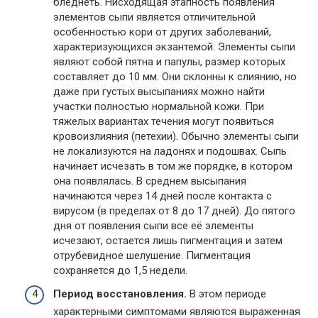
бледнеть. Нисходящая этапность появления
элементов сыпи является отличительной
особенностью кори от других заболеваний,
характеризующихся экзантемой. Элементы сыпи
являют собой пятна и папулы, размер которых
составляет до 10 мм. Они склонны к слиянию, но
даже при густых высыпаниях можно найти
участки полностью нормальной кожи. При
тяжелых вариантах течения могут появиться
кровоизлияния (петехии). Обычно элементы сыпи
не локализуются на ладонях и подошвах. Сыпь
начинает исчезать в том же порядке, в котором
она появлялась. В среднем высыпания
начинаются через 14 дней после контакта с
вирусом (в пределах от 8 до 17 дней). До пятого
дня от появления сыпи все её элементы
исчезают, остается лишь пигментация и затем
отрубевидное шелушение. Пигментация
сохраняется до 1,5 недели.
Период восстановления.
В этом периоде
характерными симптомами являются выраженная