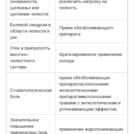
скованности,
исключить нагрузку на
щелканье или
челюсть.
цепляние челюсти
Болевой синдром в
Прием обезболивающего
области челюсти и
препарата
уха
Отек и припухлость
височно-
Кратковременное применение
челюстного
холода
сустава
прием обезболивающих
препаратов;полоскания
Стоматологическая
антисептическими
боль
препаратами;полоскания
травами с антисептическим и
успокаивающим эффектом.
Значительное
повышение
применение жаропонижающих
температуры тела,