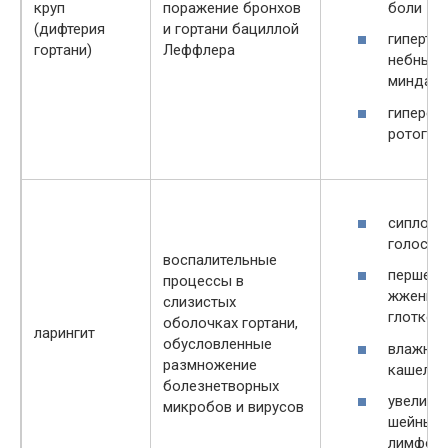
боли
круп
поражение бронхов
(дифтерия
и гортани бациллой
гипертр
гортани)
Леффлера
небных
миндали
гиперем
ротогло
сиплост
голоса
воспалительные
першени
процессы в
жжение 
слизистых
глотке
оболочках гортани,
ларингит
обусловленные
влажны
размножение
кашель
болезнетворных
увеличе
микробов и вирусов
шейных
лимфоу