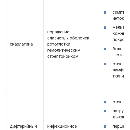
симпто
интокси
мелкая 
поражение
кожных
слизистых оболочек
покрова
скарлатина
ротоглотки
болезне
гемолитическим
глотани
стрептококком
отек
лимфои
ткани гл
отек гло
затрудн
дыхание
першени
дифтерийный
инфекционное