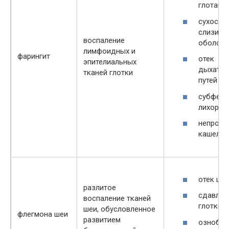
глотани
сухость
слизист
воспаление
оболоче
лимфоидных и
фарингит
отек
эпителиальных
дыхател
тканей глотки
путей
субфебр
лихорад
непроду
кашель
отек ше
разлитое
сдавлив
воспаление тканей
глотки
шеи, обусловленное
флегмона шеи
развитием
озноб