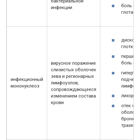
бактериальной
боль пр
инфекции
глотани
дискомф
глотке
першени
боль в г
вирусное поражение
слизистых оболочек
гипертр
зева и регионарных
подчел
инфекционный
лимфоузлов,
лимфоу
мононуклеоз
сопровождающееся
лихорад
изменением состава
крови
отек сл
оболочк
бронхов
трахеи