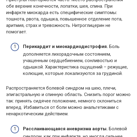
обе верхние конечности, лопатки, шея, спина. При
инфаркте миокарда есть специфические симптомы:
тошнота, рвота, одышка, повышенное отделение пота,
аритмия, страх и тревожность. Нитроглицерин не
помогает.
Перикардит и миокардиодистрофия.
Боль
дополняется лихорадочным состоянием,
учащенным сердцебиением, сонливостью и
одышкой. Характеристика ощущений – режущие,
колющие, которые локализуются за грудиной.
Распространяется болевой синдром на шею, плечи,
эпигастральную и спинную область. Снизить порог можно
так: принять сидячее положение, немного склониться
вперед. Избавиться от боли можно анальгетиками с
ненаркотическим действием.
Расслаивающаяся аневризма аорты.
Болевой
синдром, как при инфаркте, но иногда сильнее.