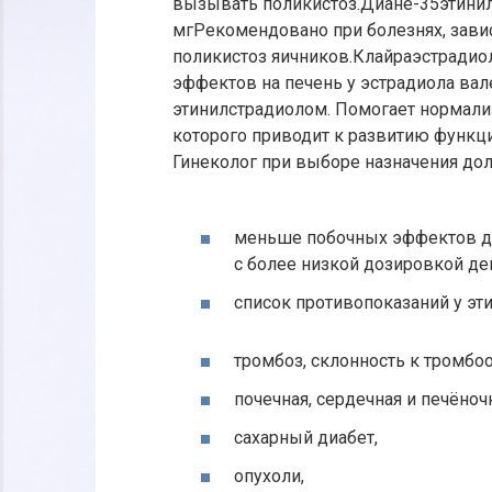
вызывать поликистоз.Диане-35этинилс
мгРекомендовано при болезнях, зави
поликистоз яичников.Клайраэстрадио
эффектов на печень у эстрадиола вал
этинилстрадиолом. Помогает нормали
которого приводит к развитию функц
Гинеколог при выборе назначения дол
меньше побочных эффектов д
с более низкой дозировкой д
список противопоказаний у эт
тромбоз, склонность к тромбо
почечная, сердечная и печёноч
сахарный диабет,
опухоли,