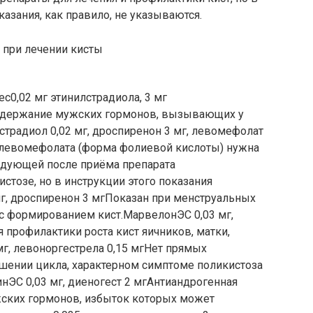
азания, как правило, не указываются.
 при лечении кисты
0,02 мг этинилстрадиола, 3 мг
одержание мужских гормонов, вызывающих у
радиол 0,02 мг, дроспиренон 3 мг, левомефолат
 левомефолата (форма фолиевой кислоты) нужна
едующей после приёма препарата
стозе, но в инструкции этого показания
мг, дроспиренон 3 мгПоказан при менструальных
 с формированием кист.МарвелонЭС 0,03 мг,
 профилактики роста кист яичников, матки,
г, левоноргестрела 0,15 мгНет прямых
ушении цикла, характерном симптоме поликистоза
ЭС 0,03 мг, диеногест 2 мгАнтиандрогенная
жских гормонов, избыток которых может