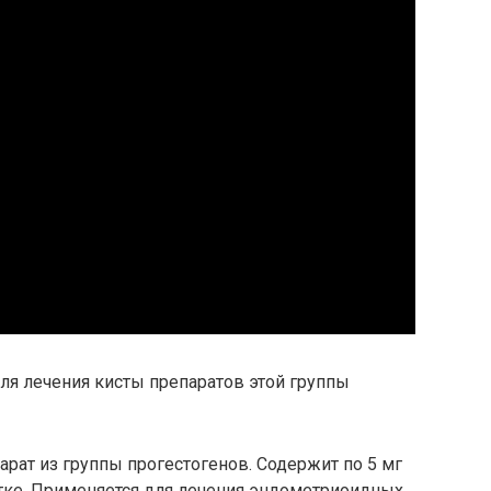
ля лечения кисты препаратов этой группы
арат из группы прогестогенов. Содержит по 5 мг
тке. Применяется для лечения эндометриоидных