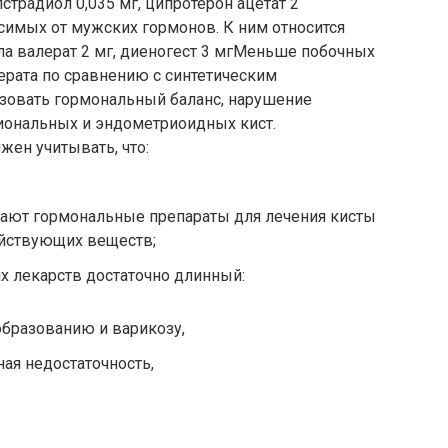
традиол 0,035 мг, ципротерон ацетат 2
симых от мужских гормонов. К ним относится
ла валерат 2 мг, диеногест 3 мгМеньше побочных
ерата по сравнению с синтетическим
зовать гормональный баланс, нарушение
иональных и эндометриоидных кист.
жен учитывать, что:
ают гормональные препараты для лечения кисты
ействующих веществ;
их лекарств достаточно длинный:
образованию и варикозу,
ная недостаточность,