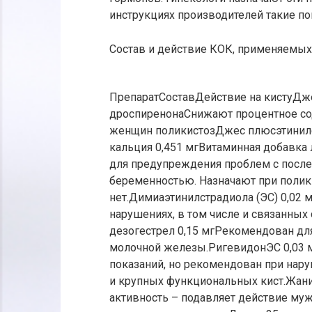
инструкциях производителей такие пок
Состав и действие КОК, применяемых
ПрепаратСоставДействие на кистуДжес
дроспиренонаСнижают процентное с
женщин поликистозДжес плюсэтинилст
кальция 0,451 мгВитаминная добавка
для предупреждения проблем с посл
беременностью. Назначают при полики
нет.Димиаэтинилстрадиола (ЭС) 0,02 
нарушениях, в том числе и связанных
дезогестрел 0,15 мгРекомендован для
молочной железы.РигевидонЭС 0,03 м
показаний, но рекомендован при нар
и крупных функциональных кист.Жанин
активность – подавляет действие му