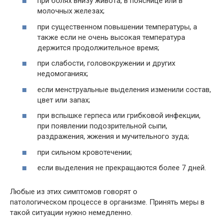
при болях внизу живота, в пояснице или в
молочных железах;
при существенном повышении температуры, а
также если не очень высокая температура
держится продолжительное время;
при слабости, головокружении и других
недомоганиях;
если менструальные выделения изменили состав,
цвет или запах;
при вспышке герпеса или грибковой инфекции,
при появлении подозрительной сыпи,
раздражения, жжения и мучительного зуда;
при сильном кровотечении;
если выделения не прекращаются более 7 дней.
Любые из этих симптомов говорят о
патологическом процессе в организме. Принять меры в
такой ситуации нужно немедленно.