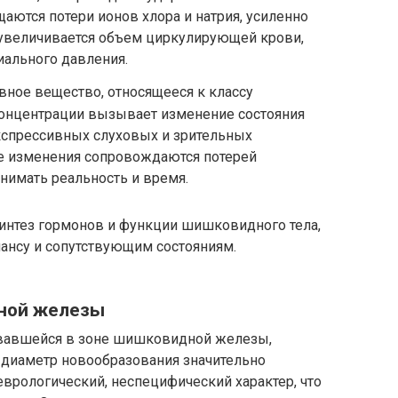
щаются потери ионов хлора и натрия, усиленно
 увеличивается объем циркулирующей крови,
иального давления.
ное вещество, относящееся к классу
онцентрации вызывает изменение состояния
кспрессивных слуховых и зрительных
е изменения сопровождаются потерей
нимать реальность и время.
интез гормонов и функции шишковидного тела,
ансу и сопутствующим состояниям.
ной железы
вавшейся в зоне шишковидной железы,
а диаметр новообразования значительно
еврологический, неспецифический характер, что