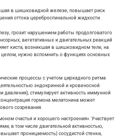
дшая в шишковидной железе, повышает риск
шения оттока цереброспинальной жидкости.
езу, грозит нарушением работы продолговатого
енсорных, вегетативных и двигательных реакций
лияет киста, возникшая в шишковидном теле, на
в целом, нужно вспомнить о функциях основных
ические процессы с учетом циркадного ритма
т деятельностью эндокринной и кровеносной
ли давления), стимулирует активность иммунной
концентрация гормона мелатонина может
лового созревания.
моном счастья и хорошего настроения». Участвует
ми, в том числе двигательной активностью,
вышает проницаемость) сосудистой стенки,