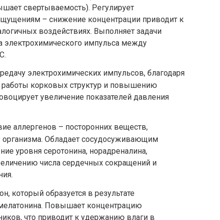
шает свертываемость). Регулирует
ощущениям – снижение концентрации приводит к
алогичных воздействиях. Выполняет задачи
а электрохимического импульса между
С.
редачу электрохимических импульсов, благодаря
 работы корковых структур и повышению
овоцирует увеличение показателей давления
вие аллергенов – посторонних веществ,
у организма. Обладает сосудосуживающим
ие уровня серотонина, норадреналина,
увеличению числа сердечных сокращений и
ния.
н, который образуется в результате
 мелатонина. Повышает концентрацию
ников, что приводит к удержанию влаги в