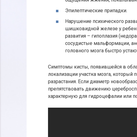
Эпилептические припадки.
Нарушение психического разви
шишковидной железе у ребенк
развития – гипоплазия (недор
сосудистые мальформации, ане
головного мозга быстро устаю
Симптомы кисты, появившейся в обл
локализации участка мозга, который 
разрастания. Если диаметр новообра
препятствовать движению цереброспи
характерную для гидроцефалии или п