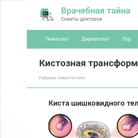
Перейти
Врачебная тайна
к
контенту
Советы докторов
Гинеколог
Дерматолог
Лор
Кистозная трансформ
Рубрика:
Невропатолог
Киста шишковидного тел