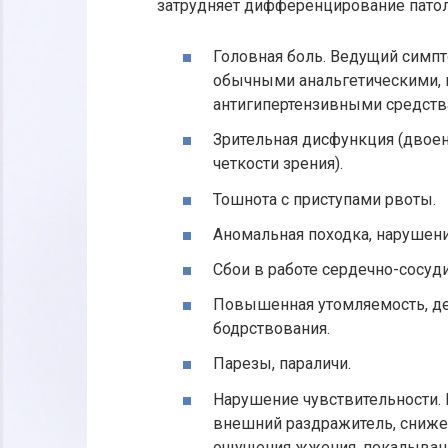
затрудняет дифференцирование патол
Головная боль. Ведущий симп
обычными анальгетическими,
антигипертензивными средств
Зрительная дисфункция (двоени
четкости зрения).
Тошнота с приступами рвоты.
Аномальная походка, нарушен
Сбои в работе сердечно-сосуд
Повышенная утомляемость, де
бодрствования.
Парезы, параличи.
Нарушение чувствительности. 
внешний раздражитель, снижен
ощущения жжения, покалывани