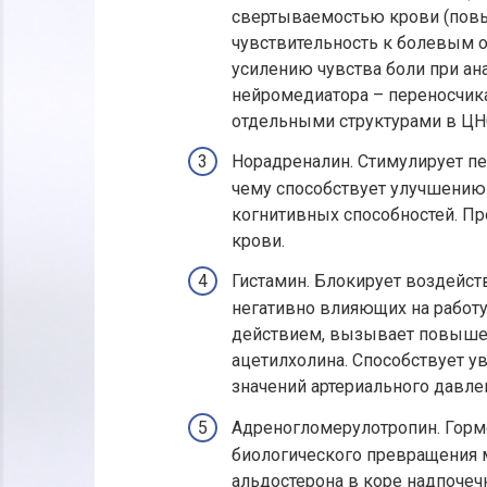
свертываемостью крови (повы
чувствительность к болевым 
усилению чувства боли при ан
нейромедиатора – переносчик
отдельными структурами в ЦН
Норадреналин. Стимулирует пе
чему способствует улучшению
когнитивных способностей. Пр
крови.
Гистамин. Блокирует воздейст
негативно влияющих на работ
действием, вызывает повышен
ацетилхолина. Способствует 
значений артериального давле
Адреногломерулотропин. Гормо
биологического превращения
альдостерона в коре надпочеч