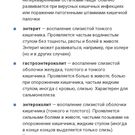
непереваренными остатками пищи. Обычно
развивается при вирусных кишечных инфекциях
или поражении патогенными штаммами кишечной
палочки.
энтерит
— воспаление слизистой тонкого
кишечника. Проявляется частым водянистым
стулом без тошноты, рвоты и болей в животе.
Энтерит может развиваться, например, при холере
(но и в других случаях).
гастроэнтероколит
— воспаление слизистой
оболочки желудка, толстого и тонкого
кишечника. Проявляется болью в животе, болью
при опорожнении кишечника, частым жидким
стулом, иногда с кровью, слизью. Характерен для
сальмонеллеза.
энтероколит
— воспаление слизистой оболочки
кишечника (тонкого и толстого). Проявляется
сильными болями в животе, частыми позывами на
опорожнение кишечника, жидким стулом (иногда
в конце концов выделяется только слизь).