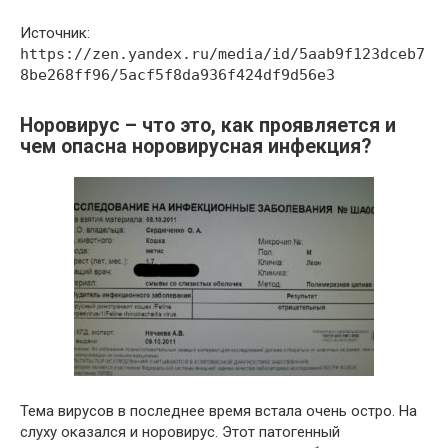
Источник:
https://zen.yandex.ru/media/id/5aab9f123dceb7
8be268ff96/5acf5f8da936f424df9d56e3
Норовирус – что это, как проявляется и
чем опасна норовирусная инфекция?
Тема вирусов в последнее время встала очень остро. На
слуху оказался и норовирус. Этот патогенный