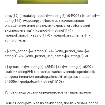
array(19) { [«catalog_code»]=> string(6) «049006» [«name»]=>
string(175) «Норовирус (Norovirus), качественное
определение антигена (иммунохроматографический
экспресс-метод)» [«period»]=> string(1) «1»
[«period_max»]=> string(1) «0» [«period_unit_name»]=>
string(6) «к.д.
» [«cito_period»]=> string(1) «3» [«cito_period_max»]=>
string(1) «5» [«cito_period_unit_name»]=> string(3) «ч.
» [«group_id»]=> string(4) «2543» [«id»]=> string(4) «8292»
[«url»]=> string(94) «norovirus-kachestvennoje-opredelenije-
antigena-immunohromatograficheskij-ekspress-metod-
049006» [«podgotoa»]=> string(1510) «
Условия подготовки определяются лечащим врачом.
Нельзя собирать кал из памперсов, после клизмы, после