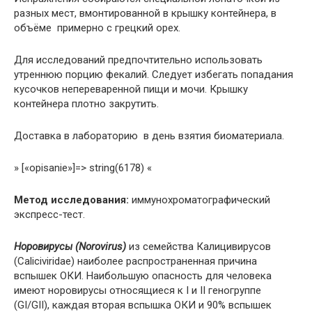
разных мест, вмонтированной в крышку контейнера, в
объёме примерно с грецкий орех.
Для исследований предпочтительно использовать
утреннюю порцию фекалий. Следует избегать попадания
кусочков непереваренной пищи и мочи. Крышку
контейнера плотно закрутить.
Доставка в лабораторию в день взятия биоматериала.
» [«opisanie»]=> string(6178) «
Метод исследования:
иммунохроматографический
экспресс-тест.
Норовирусы (
Norovirus
)
из семейства Калицивирусов
(Caliciviridae) наиболее распространенная причина
вспышек ОКИ. Наибольшую опасность для человека
имеют норовирусы относящиеся к I и II геногруппе
(GI/GII), каждая вторая вспышка ОКИ и 90% вспышек