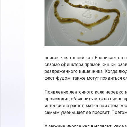
появляется тонкий кал. Возникает он 
спазме сфинктера прямой кишки, разв
раздраженного кишечника. Когда люд
фаст-фудом, также могут появиться 
Появление ленточного кала нередко 
происходит, объяснить можно очень пр
интенсивно растет, матка при этом в
самым уменьшает ее просвет. Поэтом
У мужчин иногда кал выглядит, как ка