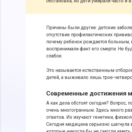
обстановка, но дети умирали часто и 
Причины были другие: детские заболе
отсутствие профилактических прививок
почему ребенок рождается больным, н
воспринимали факт его смерти. Не буд
слабое.
Это называется естественным отборо
детей, а выживало лишь трое-четверо
Современные достижения 
А как дела обстоят сегодня? Вопрос, 
очень многогранным. Здесь много ра
ответов. Их изучают генетики, физиоло
Сегодня медицина серьезно шагнула 
которые никогда бы не смогли иметь 