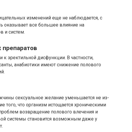
ицательных изменений еще не наблюдается, с
ь оказывает все большее влияние на
в и систем.
х препаратов
 к эректильной дисфункции. В частности,
санты, анабиотики имеют снижение полового
й.
ужчины сексуальное желание уменьшается не из-
вие того, что организм истощается хроническими
 проблем возвращение полового влечения и
вой системы становится возможным даже у
т.