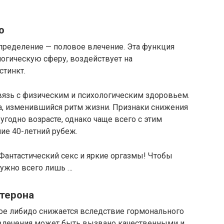
о
пределение — половое влечение. Эта функция
логическую сферу, воздействует на
стинкт.
язь с физическим и психологическим здоровьем.
на, изменившийся ритм жизни. Признаки снижения
угодно возрасте, однако чаще всего с этим
ие 40-летний рубеж.
тастический секс и яркие оргазмы! Чтобы
 нужно всего лишь …
терона
ое либидо снижается вследствие гормонального
о влечения может быть вызвано качественными и