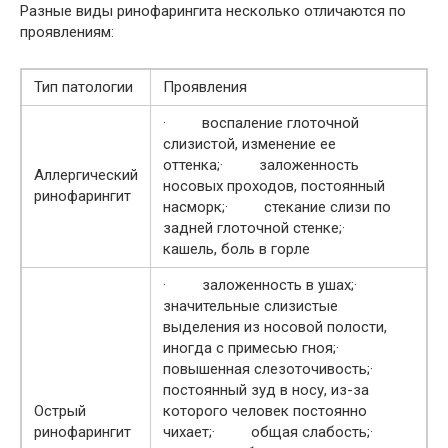
Разные виды ринофарингита несколько отличаются по
проявлениям:
Тип патологии
Проявления
· воспаление глоточной
слизистой, изменение ее
оттенка;· заложенность
Аллергический
носовых проходов, постоянный
ринофарингит
насморк;· стекание слизи по
задней глоточной стенке;·
кашель, боль в горле
· заложенность в ушах;·
значительные слизистые
выделения из носовой полости,
иногда с примесью гноя;·
повышенная слезоточивость;·
постоянный зуд в носу, из-за
Острый
которого человек постоянно
ринофарингит
чихает;· общая слабость;·