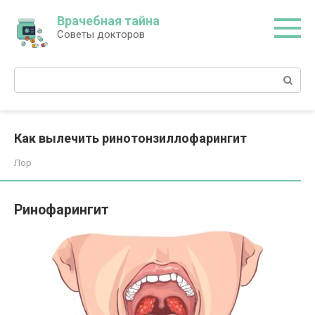
Перейти
Врачебная тайна
к
Советы докторов
контенту
Поиск:
Как вылечить ринотонзиллофарингит
Лор
Ринофарингит