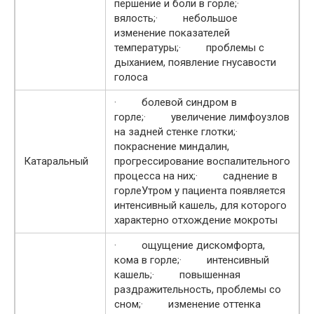
першение и боли в горле;·
вялость;· небольшое
изменение показателей
температуры;· проблемы с
дыханием, появление гнусавости
голоса
· болевой синдром в
горле;· увеличение лимфоузлов
на задней стенке глотки;·
покраснение миндалин,
Катаральный
прогрессирование воспалительного
процесса на них;· саднение в
горлеУтром у пациента появляется
интенсивный кашель, для которого
характерно отхождение мокроты
· ощущение дискомфорта,
кома в горле;· интенсивный
кашель;· повышенная
раздражительность, проблемы со
сном;· изменение оттенка