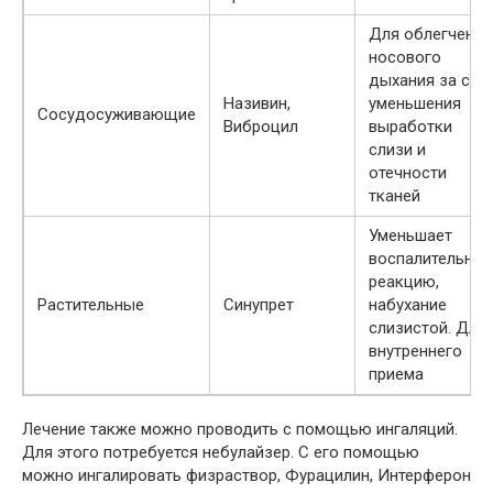
Для облегчения
носового
дыхания за сче
Називин,
уменьшения
Сосудосуживающие
Виброцил
выработки
слизи и
отечности
тканей
Уменьшает
воспалительну
реакцию,
Растительные
Синупрет
набухание
слизистой. Для
внутреннего
приема
Лечение также можно проводить с помощью ингаляций.
Для этого потребуется небулайзер. С его помощью
можно ингалировать физраствор, Фурацилин, Интерферон