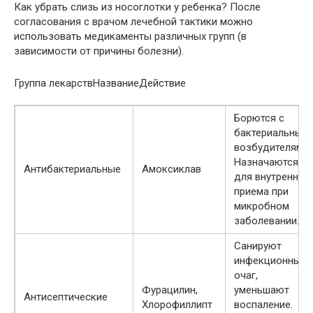
Как убрать слизь из носоглотки у ребенка? После
согласования с врачом лечебной тактики можно
использовать медикаменты различных групп (в
зависимости от причины болезни).
Группа лекарствНазваниеДействие
Борются с
бактериальным
возбудителями.
Назначаются
Антибактериальные
Амоксиклав
для внутреннег
приема при
микробном
заболевании.
Санируют
инфекционный
очаг,
Фурацилин,
уменьшают
Антисептические
Хлорофиллипт
воспаление.