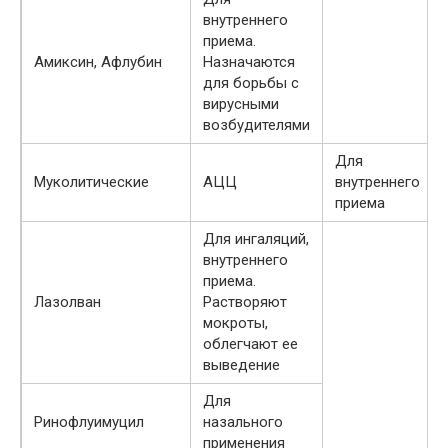
внутреннего
приема.
Амиксин, Афлубин
Назначаются
для борьбы с
вирусными
возбудителями
Для
Муколитические
АЦЦ
внутреннего
приема
Для ингаляций,
внутреннего
приема.
Лазолван
Растворяют
мокроты,
облегчают ее
выведение
Для
Ринофлуимуцил
назального
применения