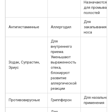
Назначаются
для промывани
полостей
Для
Антигистаминные
Аллергодил
закапывания
носа
Для
внутреннего
приема.
Уменьшают
Зодак, Супрастин,
выраженность
Эриус
отека,
блокируют
развитие
аллергической
реакции
Для назального
Противовирусные
Гриппферон
применения
Для