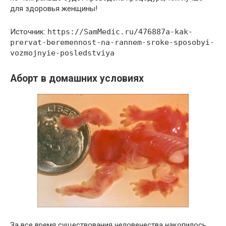
для здоровья женщины!
Источник:
https://SamMedic.ru/476887a-kak-
prervat-beremennost-na-rannem-sroke-sposobyi-
vozmojnyie-posledstviya
Аборт в домашних условиях
За все время существования человечества накопилось