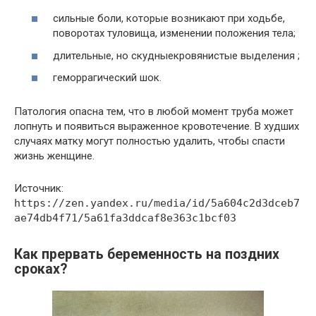
сильные боли, которые возникают при ходьбе,
поворотах туловища, изменении положения тела;
длительные, но скудныекровянистые выделения ;
геморрагический шок.
Патология опасна тем, что в любой момент труба может
лопнуть и появиться выраженное кровотечение. В худших
случаях матку могут полностью удалить, чтобы спасти
жизнь женщине.
Источник:
https://zen.yandex.ru/media/id/5a604c2d3dceb7
ae74db4f71/5a61fa3ddcaf8e363c1bcf03
Как прервать беременность на поздних
сроках?