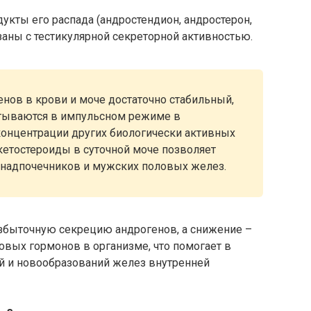
укты его распада (андростендион, андростерон,
заны с тестикулярной секреторной активностью.
нов в крови и моче достаточно стабильный,
атываются в импульсном режиме в
концентрации других биологически активных
-кетостероиды в суточной моче позволяет
 надпочечников и мужских половых желез.
збыточную секрецию андрогенов, а снижение –
вых гормонов в организме, что помогает в
й и новообразований желез внутренней