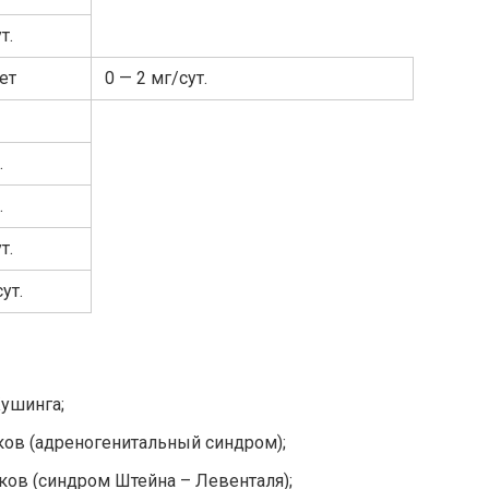
т.
ет
0 — 2 мг/сут.
.
.
т.
ут.
Кушинга;
ков (адреногенитальный синдром);
ов (синдром Штейна – Левенталя);