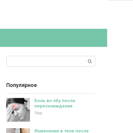
Поиск:
Популярное
Боль во лбу после
переохлаждения
Лор
Изменения в теле после