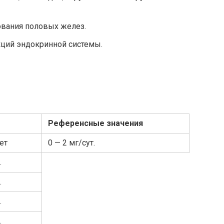
ования половых желез.
ций эндокринной системы.
Референсные значения
ет
0 — 2 мг/сут.
.
.
.
.