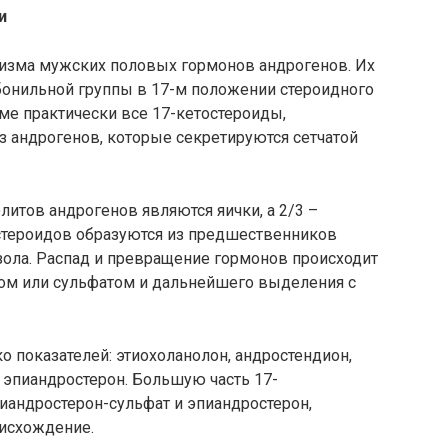
и
изма мужских половых гормонов андрогенов. Их
бонильной группы в 17-м положении стероидного
ме практически все 17-кетостероиды,
з андрогенов, которые секретируются сетчатой
литов андрогенов являются яички, а 2/3 –
остероидов образуются из предшественников
зола. Распад и превращение гормонов происходит
дом или сульфатом и дальнейшего выделения с
о показателей: этиохоланолон, андростендион,
 эпиандростерон. Большую часть 17-
иандростерон-сульфат и эпиандростерон,
исхождение.