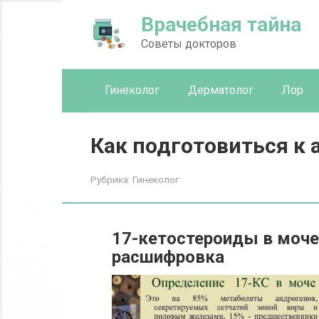
Перейти
Врачебная тайна
к
контенту
Советы докторов
Гинеколог
Дерматолог
Лор
Как подготовиться к 
Рубрика:
Гинеколог
17-кетостероиды в моче:
расшифровка