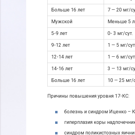
Больше 16 лет
7 — 20 мг/су
Мужской
Меньше 5 л
5-9 лет
0- 3 мг/сут.
9-12 лет
1 — 5 мг/сут
12-14 лет
1 — 6 мг/сут
14-16 лет
3 — 13 мг/су
Больше 16 лет
10 — 25 мг/с
Причины повышения уровня 17-КС:
болезнь и синдром Иценко – 
гиперплазия коры надпочечни
синдром поликистозных яичник