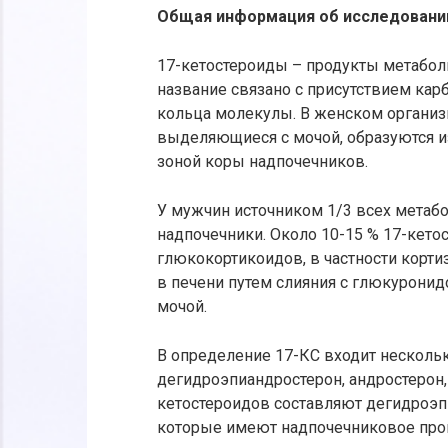
Общая информация об исследовани
17-кетостероиды – продукты метабол
название связано с присутствием кар
кольца молекулы. В женском организ
выделяющиеся с мочой, образуются и
зоной коры надпочечников.
У мужчин источником 1/3 всех метабо
надпочечники. Около 10-15 % 17-кет
глюкокортикоидов, в частности корти
в печени путем слияния с глюкурони
мочой.
В определение 17-КС входит нескольк
дегидроэпиандростерон, андростерон,
кетостероидов составляют дегидроэп
которые имеют надпочечниковое про