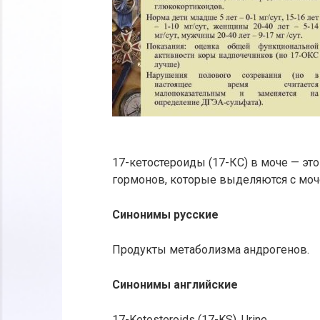
17-кетостероиды (17-КС) в моче — э
гормонов, которые выделяются с моч
Синонимы русские
Продукты метаболизма андрогенов.
Синонимы английские
17-Ketosteroids (17-KS), Urine.