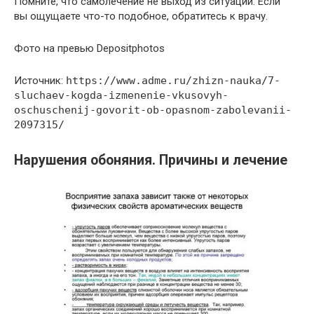
Помните, что самолечение не выход из ситуации. Если
вы ощущаете что-то подобное, обратитесь к врачу.
Фото на превью Depositphotos
Источник:
https://www.adme.ru/zhizn-nauka/7-
sluchaev-kogda-izmenenie-vkusovyh-
oschuschenij-govorit-ob-opasnom-zabolevanii-
2097315/
Нарушения обоняния. Причины и лечение