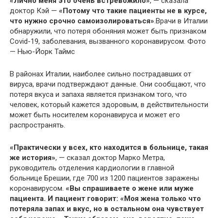
«Лично меня это очень встревожило»
, — сказала
доктор Кэй —
«Потому что такие пациенты не в курсе,
что нужно срочно самоизолироваться»
.Врачи в Италии
обнаружили, что потеря обоняния может быть признаком
Covid-19, заболевания, вызванного коронавирусом. Фото
— Нью-Йорк Таймс
В районах Италии, наиболее сильно пострадавших от
вируса, врачи подтверждают данные. Они сообщают, что
потеря вкуса и запаха является признаком того, что
человек, который кажется здоровым, в действительности
может быть носителем коронавируса и может его
распространять.
«Практически у всех, кто находится в больнице, такая
же история»
, — сказал доктор Марко Метра,
руководитель отделения кардиологии в главной
больнице Брешии, где 700 из 1200 пациентов заражены
коронавирусом.
«Вы спрашиваете о жене или муже
пациента. И пациент говорит: «Моя жена только что
потеряла запах и вкус, но в остальном она чувствует