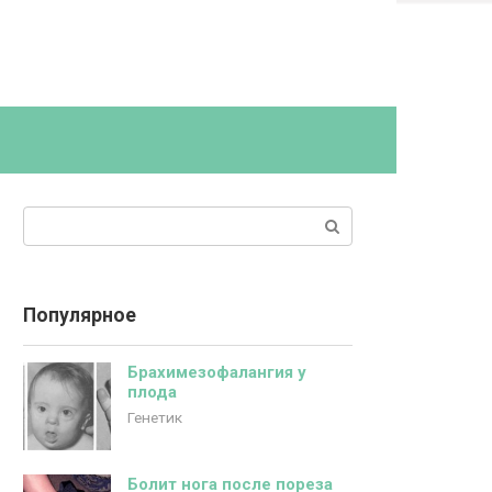
Поиск:
Популярное
Брахимезофалангия у
плода
Генетик
Болит нога после пореза