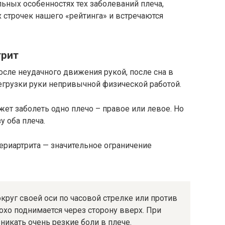
льных особенностях тех заболеваний плеча,
 строчек нашего «рейтинга» и встречаются
трит
осле неудачного движения рукой, после сна в
егрузки руки непривычной физической работой.
ет заболеть одно плечо – правое или левое. Но
у оба плеча.
ериартрита — значительное ограничение
круг своей оси по часовой стрелке или против
лохо поднимается через сторону вверх. При
никать очень резкие боли в плече.