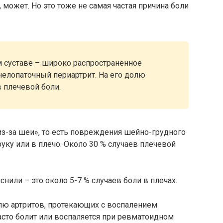
 может. Но это тоже не самая частая причина боли
м суставе – широко распространенное
челопаточный периартрит. На его долю
в плечевой боли.
из-за шеи», то есть повреждения шейно-грудного
уку или в плечо. Около 30 % случаев плечевой
снили – это около 5-7 % случаев боли в плечах.
олю артритов, протекающих с воспалением
часто болит или воспаляется при ревматоидном