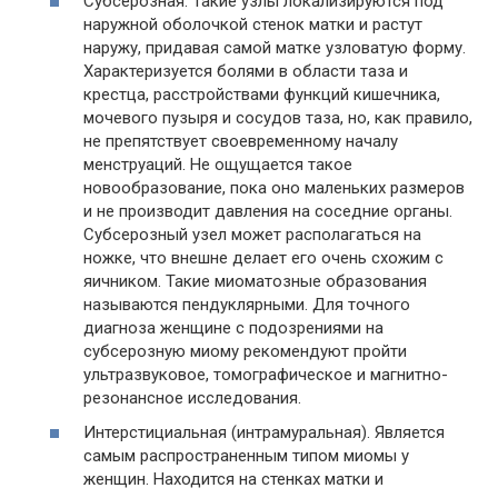
Субсерозная. Такие узлы локализируются под
наружной оболочкой стенок матки и растут
наружу, придавая самой матке узловатую форму.
Характеризуется болями в области таза и
крестца, расстройствами функций кишечника,
мочевого пузыря и сосудов таза, но, как правило,
не препятствует своевременному началу
менструаций. Не ощущается такое
новообразование, пока оно маленьких размеров
и не производит давления на соседние органы.
Субсерозный узел может располагаться на
ножке, что внешне делает его очень схожим с
яичником. Такие миоматозные образования
называются пендуклярными. Для точного
диагноза женщине с подозрениями на
субсерозную миому рекомендуют пройти
ультразвуковое, томографическое и магнитно-
резонансное исследования.
Интерстициальная (интрамуральная). Является
самым распространенным типом миомы у
женщин. Находится на стенках матки и