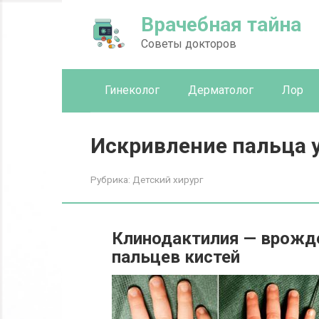
Перейти
Врачебная тайна
к
контенту
Советы докторов
Гинеколог
Дерматолог
Лор
Искривление пальца у
Рубрика:
Детский хирург
Клинодактилия — врожд
пальцев кистей