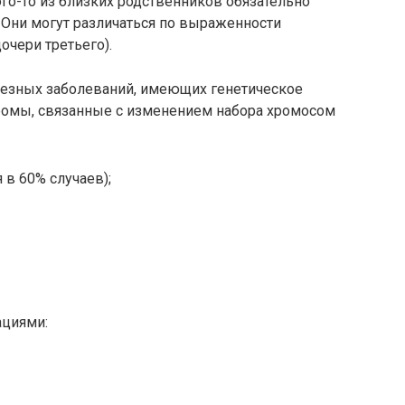
ого-то из близких родственников обязательно
Они могут различаться по выраженности
дочери третьего).
ьезных заболеваний, имеющих генетическое
ромы, связанные с изменением набора хромосом
 в 60% случаев);
ациями: