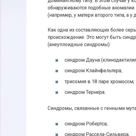
доминантному типу. В этом случае у к
обнаруживаются подобные аномалии. 
(например, у матери второго типа, а у 
Как одна из составляющих более сер
происхождение. Это могут быть синд
(анеуплоидные синдромы):
синдром Дауна (клинодактилия
синдром Клайнфельтера;
трисомия в 18 паре хромосом;
синдром Тернера.
Синдромы, связанные с генными мут
синдром Робертса;
синдром Рассела-Сильвера;