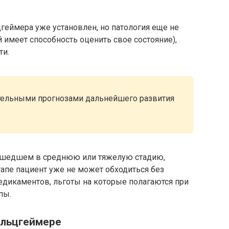
цгеймера уже установлен, но патология еще не
 имеет способность оценить свое состояние),
ти.
тельными прогнозами дальнейшего развития
ешедшем в среднюю или тяжелую стадию,
этапе пациент уже не может обходиться без
едикаментов, льготы на которые полагаются при
пы.
 Альцгеймере