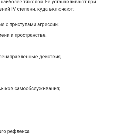
 наиболее тяжелой. Ее устанавливают при
ий IV степени, куда включают:
е с приступами агрессии;
ени и пространстве;
ленаправленные действия;
авыков самообслуживания;
ого рефлекса.