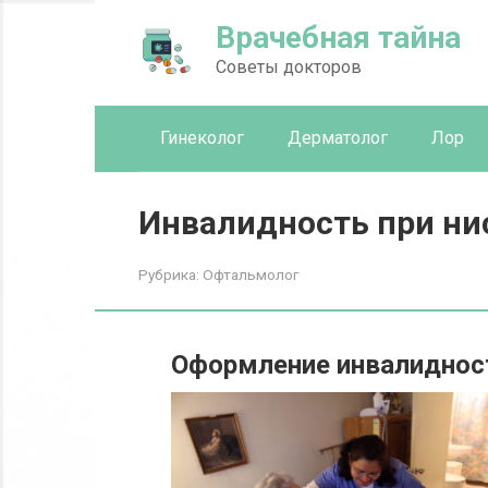
Перейти
Врачебная тайна
к
контенту
Советы докторов
Гинеколог
Дерматолог
Лор
Инвалидность при ни
Рубрика:
Офтальмолог
Оформление инвалидност