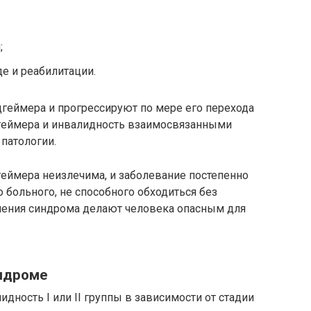
;
де и реабилитации.
цгеймера и прогрессируют по мере его перехода
цгеймера и инвалидность взаимосвязанными
 патологии.
геймера неизлечима, и заболевание постепенно
больного, не способного обходиться без
вления синдрома делают человека опасным для
индроме
дность I или II группы в зависимости от стадии