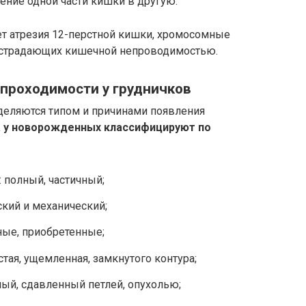
рение одной части кишки в другую.
т атрезия 12-перстной кишки, хромосомные
, страдающих кишечной непроводимостью.
проходимости у грудничков
деляются типом и причинами появления
 у новорожденных классифицируют по
 полный, частичный;
кий и механический;
ые, приобретенные;
тая, ущемленная, замкнутого контура;
ный, сдавленный петлей, опухолью;