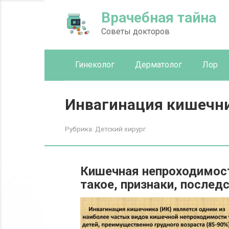
Перейти
Врачебная тайна
к
контенту
Советы докторов
Гинеколог
Дерматолог
Лор
Инвагинация кишечни
Рубрика:
Детский хирург
Кишечная непроходимост
такое, признаки, послед