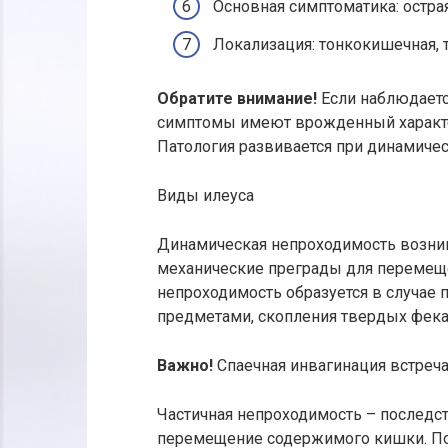
Основная симптоматика: остра
Локализация: тонкокишечная, 
Обратите внимание!
Если наблюдаетс
симптомы имеют врожденный характер
Патология развивается при динамиче
Виды илеуса
Динамическая непроходимость возник
механические преграды для перемеще
непроходимость образуется в случае
предметами, скопления твердых фекал
Важно!
Спаечная инвагинация встречае
Частичная непроходимость – последс
перемещение содержимого кишки. Пол