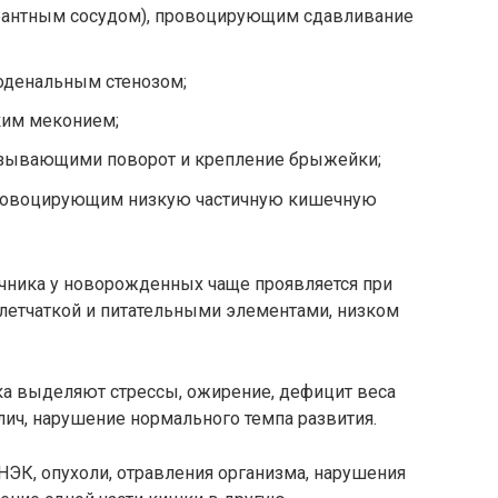
рантным сосудом), провоцирующим сдавливание
оденальным стенозом;
ким меконием;
ывающими поворот и крепление брыжейки;
ровоцирующим низкую частичную кишечную
чника у новорожденных чаще проявляется при
летчаткой и питательными элементами, низком
а выделяют стрессы, ожирение, дефицит веса
ич, нарушение нормального темпа развития.
ЭК, опухоли, отравления организма, нарушения