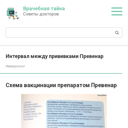
Перейти
Врачебная тайна
к
Советы докторов
контенту
Поиск:
Интервал между прививками Превенар
Иммунолог
Схема вакцинации препаратом Превенар