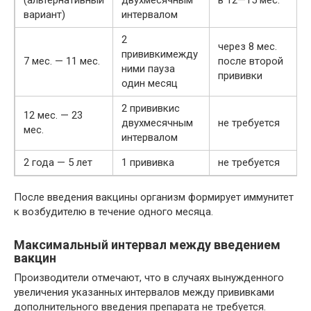
вариант)
интервалом
2
через 8 мес.
прививкимежду
7 мес. — 11 мес.
после второй
ними пауза
прививки
один месяц
2 прививкис
12 мес. — 23
двухмесячным
не требуется
мес.
интервалом
2 года — 5 лет
1 прививка
не требуется
После введения вакцины организм формирует иммунитет
к возбудителю в течение одного месяца.
Максимальный интервал между введением
вакцин
Производители отмечают, что в случаях вынужденного
увеличения указанных интервалов между прививками
дополнительного введения препарата не требуется.