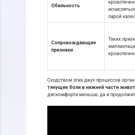
кровотечен
Обильность
исчислятьс
парой капе
Таких приз
Сопровождающие
имплантац
признаки
кровотечен
Сходством этих двух процессов орг
тянущие боли в нижней части живо
дискомфорта меньше, да и продолжит