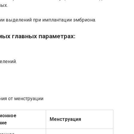
ных.
ми выделений при имплантации эмбриона.
мых главных параметрах:
елений.
ния от менструации
ионное
Менструация
ние