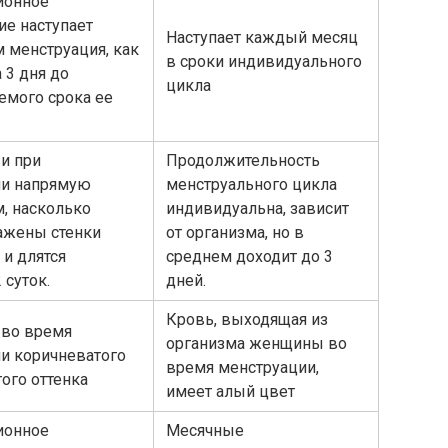
ионное
ие наступает
Наступает каждый месяц
м менструация, как
в сроки индивидуального
 3 дня до
цикла
емого срока ее
и при
Продолжительность
ии напрямую
менструального цикла
м, насколько
индивидуальна, зависит
ажены стенки
от организма, но в
 и длятся
среднем доходит до 3
 суток.
дней.
Кровь, выходящая из
 во время
организма женщины во
и коричневатого
время менструации,
ого оттенка
имеет алый цвет
ионное
Месячные