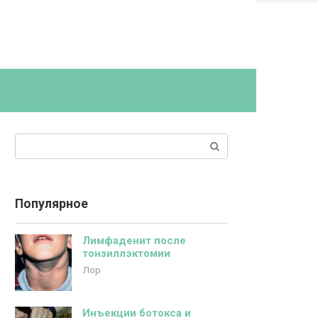
Поиск:
Популярное
Лимфаденит после
тонзиллэктомии
Лор
Инъекции ботокса и