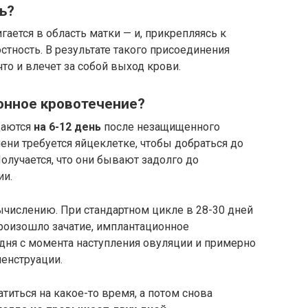
ь?
ается в область матки — и, прикрепляясь к
стность. В результате такого присоединения
о и влечет за собой выход крови.
онное кровотечение?
даются
на 6-12 день
после незащищенного
ени требуется яйцеклетке, чтобы добраться до
Получается, что они бывают задолго до
ии.
ычислению. При стандартном цикле в 28-30 дней
 произошло зачатие, имплантационное
 дня с момента наступления овуляции и примерно
менструации.
иться на какое-то время, а потом снова