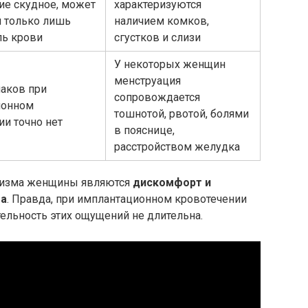
ие скудное, может
характеризуются
я только лишь
наличием комков,
ль крови
сгустков и слизи
У некоторых женщин
менструация
наков при
сопровождается
ионном
тошнотой, рвотой, болями
ии точно нет
в пояснице,
расстройством желудка
анизма женщины являются
дискомфорт и
та
. Правда, при имплантационном кровотечении
ельность этих ощущений не длительна.