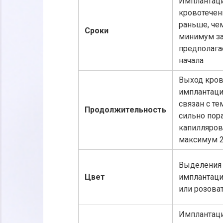
Имплантац
кровотечен
раньше, че
Сроки
минимум за
предполага
начала
Выход кров
имплантац
связан с те
Продолжительность
сильно пор
капилляров
максимум 2
Выделения
Цвет
имплантаци
или розоват
Имплантац