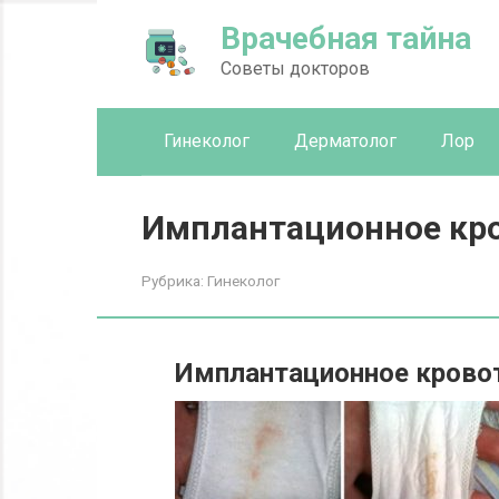
Перейти
Врачебная тайна
к
контенту
Советы докторов
Гинеколог
Дерматолог
Лор
Имплантационное кро
Рубрика:
Гинеколог
Имплантационное кровот