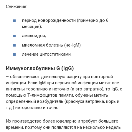
Снижение:
период новорожденности (примерно до 6
месяцев);
амилоидоз;
миеломная болезнь (не-IgM);
лечение цитостатиками.
Иммуноглобулины G (
IgG
)
–
обеспечивают длительную защиту при повторной
инфекции. Если IgM при первичной инфекции метят все
антигены торопливо и неточно (а это затратно), то IgG, с
помощью Т-лимфоцитов памяти, обучены метить
определенный возбудитель (краснуха ветрянка, корь и
т.д.) неторопливо и точно.
Их производство более ювелирно и требует большего
времени, поэтому они появляются на несколько недель