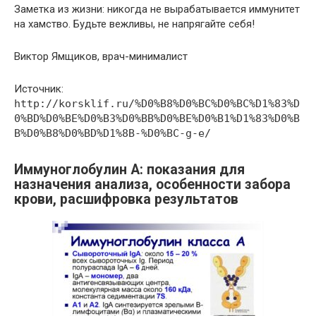
Заметка из жизни: никогда не вырабатывается иммунитет
на хамство. Будьте вежливы, не напрягайте себя!
Виктор Ямщиков, врач-минималист
Источник:
http://korsklif.ru/%D0%B8%D0%BC%D0%BC%D1%83%D
0%BD%D0%BE%D0%B3%D0%BB%D0%BE%D0%B1%D1%83%D0%B
B%D0%B8%D0%BD%D1%8B-%D0%BC-g-e/
Иммуноглобулин А: показания для
назначения анализа, особенности забора
крови, расшифровка результатов