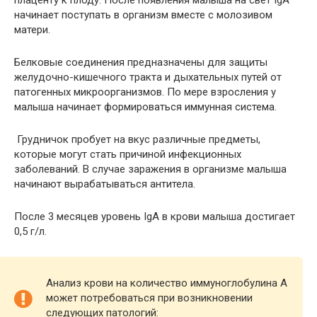
плаценту к плоду. После появления малыша на свет IgA
начинает поступать в организм вместе с молозивом
матери.
Белковые соединения предназначены для защиты
желудочно-кишечного тракта и дыхательных путей от
патогенных микроорганизмов. По мере взросления у
малыша начинает формироваться иммунная система.
Грудничок пробует на вкус различные предметы,
которые могут стать причиной инфекционных
заболеваний. В случае заражения в организме малыша
начинают вырабатываться антитела.
После 3 месяцев уровень IgA в крови малыша достигает
0,5 г/л.
Анализ крови на количество иммуноглобулина A
может потребоваться при возникновении
следующих патологий: