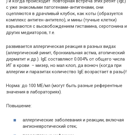
) и когда происходит повторная встреча этих ребят (IgE)
c уже знакомыми патогенами-антигенами, они
сцепляются в драчливый клубок, как коты (образуется
комплекс антиген-антитело), и мины (тучные клетки)
взрываются с высвобождением гистамина, серотонина и
других медиаторов, т.е.
развивается аллергическая реакция в разных видах
(аллергический ринит, бронхиальная астма, атопический
дерматит и др.). IgE cоставляют 0.004% от общего числа
ИГ в крови – мизер, но мал клоп, да вонюч (когда при
аллергии и паразитах количество IgE возрастает в разы)!
Норма: до 100 МЕ/мл (могут быть разные референтные
значения в лабораториях).
Повышение:
аллергические заболевания и реакции, включая
ангионевротический отек;