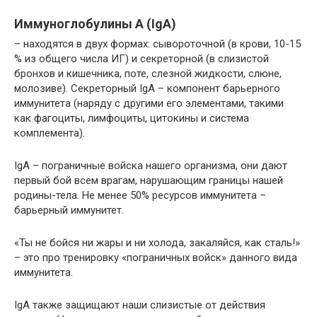
Иммуноглобулины А (
IgA
)
– находятся в двух формах: сывороточной (в крови, 10-15
% из общего числа ИГ) и секреторной (в слизистой
бронхов и кишечника, поте, слезной жидкости, слюне,
молозиве). Секреторный IgA – компонент барьерного
иммунитета (наряду с другими его элементами, такими
как фагоциты, лимфоциты, цитокины и система
комплемента).
IgA – пограничные войска нашего организма, они дают
первый бой всем врагам, нарушающим границы нашей
родины-тела. Не менее 50% ресурсов иммунитета –
барьерный иммунитет.
«Ты не бойся ни жаpы и ни холода, закаляйся, как сталь!»
– это про тренировку «пограничных войск» данного вида
иммунитета.
IgA также защищают наши слизистые от действия