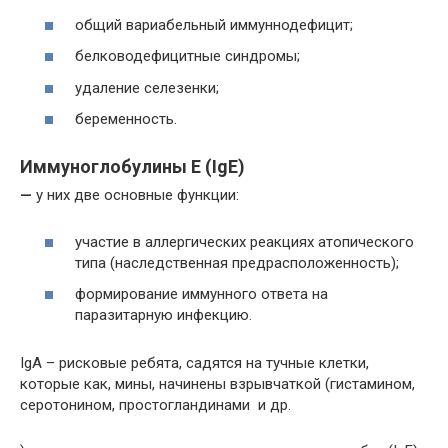
общий вариабельный иммуннодефицит;
белководефицитные синдромы;
удаление селезенки;
беременность.
Иммуноглобулины Е (
Ig
Е)
—
у них две основные функции:
участие в аллергических реакциях атопического
типа (наследственная предрасположенность);
формирование иммунного ответа на
паразитарную инфекцию.
IgA – рисковые ребята, садятся на тучные клетки,
которые как, мины, начинены взрывчаткой (гистамином,
серотонином, простогландинами и др.