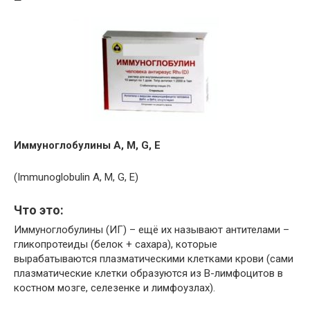
Иммуноглобулины А, М,
G
,
E
(Immunoglobulin A, M, G, E)
Что это
:
Иммуноглобулины (ИГ) – ещё их называют антителами –
гликопротеиды (белок + сахара), которые
вырабатываются плазматическими клетками крови (сами
плазматические клетки образуются из В-лимфоцитов в
костном мозге, селезенке и лимфоузлах).