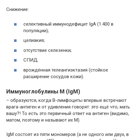
Снижение:
селективный иммунодефицит IgA (1:400 в
популяции);
целиакия;
отсутствие селезенки;
СПИД;
врождённая телеангиэктазия (стойкое
расширение сосудов кожи).
Иммуноглобулины М (
Ig
М)
– образуются, когда В-лимфоциты впервые встречают
врага-антиген и от удивления говорят: это ещё что, мать
вашу?! То есть это первичный ответ на антиген (видимо,
матом, поэтому и называют их М).
IgМ состоят из пяти мономеров (а не одного или двух, в