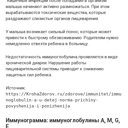
Кишечные инфекции после попадания в организм
малыша начинают активно размножаться. При этом
вырабатываются токсические вещества, которые
раздражают слизистые органов пищеварения.
У малыша возникает сильный понос, которые может
привести к быстрому обезвоживанию. Родителям нужно
немедленно отвезти ребенка в больницу.
Недостаточность иммуноглобулина проявляется в виде
хронической диареи. Нарушение работы
пищеварительной системы приводит к снижению
защитных сил ребенка.
Источник:
https://KrohaZdorov.ru/zdorove/immunitet/immu
noglobulin-a-u-detej-norma-prichiny-
povyshenija-i-ponizhenija
Иммунограмма: иммуноглобулины А, М, G,
E