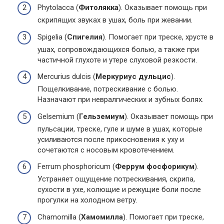
Phytolacca (
Фитолякка
). Оказывает помощь при
скрипящих звуках в ушах, боль при жевании.
Spigelia (
Спигелия
). Помогает при треске, хрусте в
ушах, сопровождающихся болью, а также при
частичной глухоте и утере слуховой резкости.
Mercurius dulcis (
Меркуриус дульцис
).
Пощелкивание, потрескивание с болью.
Назначают при невралгических и зубных болях.
Gelsemium (
Гельземиум
). Оказывает помощь при
пульсации, треске, гуле и шуме в ушах, которые
усиливаются после прикосновения к уху и
сочетаются с носовым кровотечением.
Ferrum phosphoricum (
Феррум фосфорикум
).
Устраняет ощущение потрескивания, скрипа,
сухости в ухе, колющие и режущие боли после
прогулки на холодном ветру.
Chamomilla (
Хамомилла
). Помогает при треске,