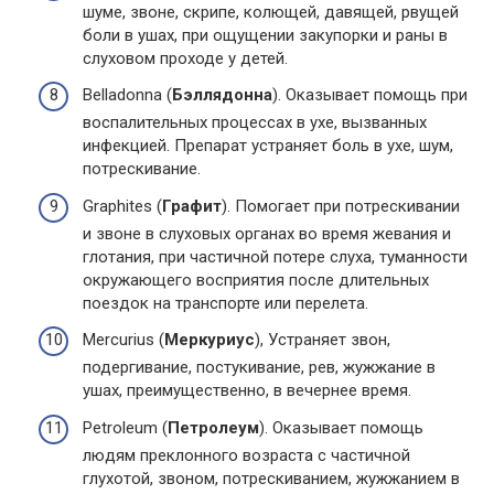
шуме, звоне, скрипе, колющей, давящей, рвущей
боли в ушах, при ощущении закупорки и раны в
слуховом проходе у детей.
Belladonna (
Бэллядонна
). Оказывает помощь при
воспалительных процессах в ухе, вызванных
инфекцией. Препарат устраняет боль в ухе, шум,
потрескивание.
Graphites (
Графит
). Помогает при потрескивании
и звоне в слуховых органах во время жевания и
глотания, при частичной потере слуха, туманности
окружающего восприятия после длительных
поездок на транспорте или перелета.
Mercurius (
Меркуриус
), Устраняет звон,
подергивание, постукивание, рев, жужжание в
ушах, преимущественно, в вечернее время.
Petroleum (
Петролеум
). Оказывает помощь
людям преклонного возраста с частичной
глухотой, звоном, потрескиванием, жужжанием в