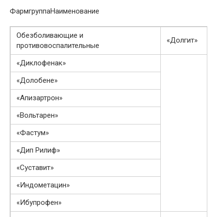
ФармгруппаНаименование
Обезболивающие и
«Долгит»
противовоспалительные
«Диклофенак»
«Долобене»
«Апизартрон»
«Вольтарен»
«Фастум»
«Дип Рилиф»
«Суставит»
«Индометацин»
«Ибупрофен»