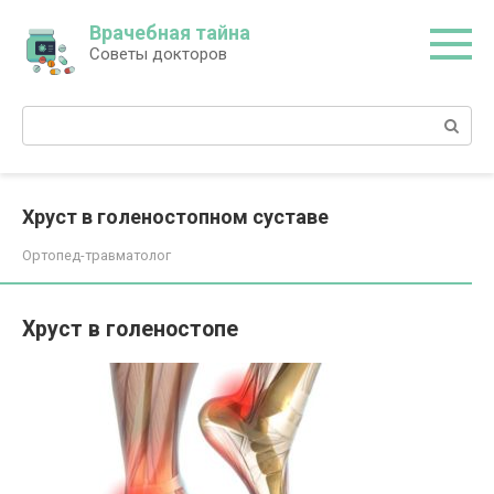
Перейти
Врачебная тайна
к
Советы докторов
контенту
Поиск:
Хруст в голеностопном суставе
Ортопед-травматолог
Хруст в голеностопе