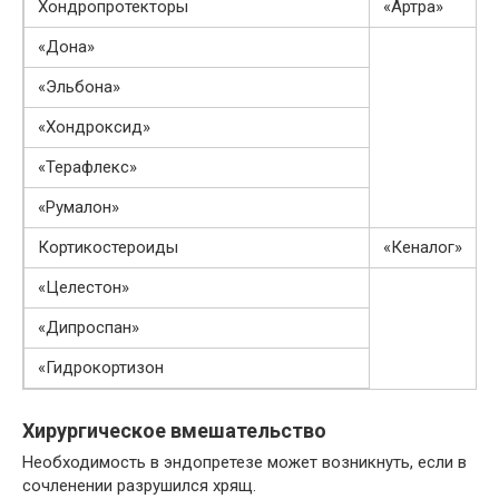
Хондропротекторы
«Артра»
«Дона»
«Эльбона»
«Хондроксид»
«Терафлекс»
«Румалон»
Кортикостероиды
«Кеналог»
«Целестон»
«Дипроспан»
«Гидрокортизон
Хирургическое вмешательство
Необходимость в эндопретезе может возникнуть, если в
сочленении разрушился хрящ.