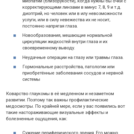
миопатии (близорукости), когда нужны бы очки с
корректирующими линзами в минус 7, 8, 9 и т.д.
диоптрий, но человек или в илу невозможности
услуги, или в силу невежества их не носит,
постоянно напрягая глаза.
Новообразования, мешающие нормальной
циркуляции жидкостей внутри глаза и их
своевременному выводу.
Неудачные операции на глазу или травмы глаза.
Гормональные расстройства, патологии или
приобретённые заболевания сосудов и нервной
системы
Коварство глаукомы в её медленном и незаметном
развитии. Поэтому так важны профилактические
медосмотры. По крайней мере, если у вас появились вот
такие настораживающие визуальные эффекты и
болезненные ощущения, как:
Сужение периферического зрения. Его можно