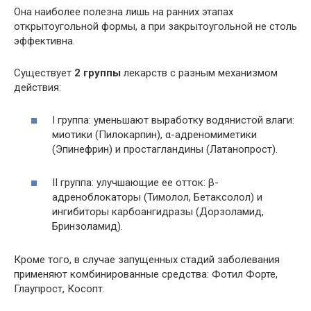
Она наиболее полезна лишь на ранних этапах
открытоугольной формы, а при закрытоугольной не столь
эффективна.
Существует
2 группы
лекарств с разным механизмом
действия:
I группа: уменьшают выработку водянистой влаги:
миотики (Пилокарпин), α-адреномиметики
(Эпинефрин) и простагландины (Латанопрост).
II группа: улучшающие ее отток: β-
адреноблокаторы (Тимолол, Бетаксолол) и
ингибиторы карбоангидразы (Дорзоламид,
Бринзоламид).
Кроме того, в случае запущенных стадий заболевания
применяют комбинированные средства: Фотил Форте,
Глаупрост, Косопт.