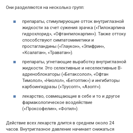
Они разделяются на несколько групп:
препараты, стимулирующие отток внутриглазной
жидкости за счет сужения зрачка («Пилокарпина
гидрохлорид», «Офтанпилокарпин»). Также оттоку
способствуют симпатомиметики и
простагландины («Глаукон», «Эпифрин»,
«Ксалатан», «Траватан»).
препараты, угнетающие выработку внутриглазной
жидкости. Это селективные и неселективные В-
адреноблокаторы («Бетаксолол», «Офтан
Тимолол», «Ниолол», «Бетоптик») и ингибиторы
карбоингидразы («Трусопт», «Азопт»).
лекарство, совмещающие в себе и то и другое
фармакологическое воздействие
(«Проксофелин», «Фотил»).
Действие всех лекарств длится в среднем около 24
часов. Внутриглазное давление начинает снижаться