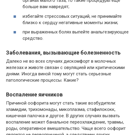
органах малого таза, то такие процедуры еще
больше вам навредят;
избегайте стрессовых ситуаций, не принимайте
близко к сердцу негативные моменты жизни;
при выраженных болях выпейте анальгезирующее
средство.
Заболевания, вызывающие болезненность
Далеко не во всех случаях дискомфорт в молочных
железах и животе связан с овуляцией или критическими
днями. Иногда виной тому могут стать серьезные
патологические процессы. Какие?
Воспаление яичников
Причиной оофорита могут стать такие возбудители:
хламидии, трихомонады, микоплазма, стафилококк,
кишечная палочка и другое. В других случаях вызвать
воспаление может банальное переохлаждение, травмы,
роды, оперативное вмешательство. Чаще всего оофорит
является не первопричиной, а следствием других