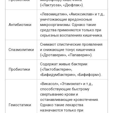
(«Лактуоза», «Дюфлак»).
«Левомицетин», «Амоксиклав» и т.д.,
уничтожающие вредоносные
Антибиотики
микроорганизмы. Однако такие
средства применяются только при
серьезных воспалениях кишечника.
Снимают спистические проявления
Спазмолитики
и снижающие тонус кишечника
(«Дротаверин», «Папаверин»).
Содержат живые бактерии
Пробиотики
(«Лактобактерин»,
«Бифидумбактерин», «Бифиформ»).
«Викасол», «Этамзилат» и т.д.,
способствующие быстрому
свертыванию крови и
останавливающие кровотечения.
Гемостатики
Однако такие лекарства
назначаются только при