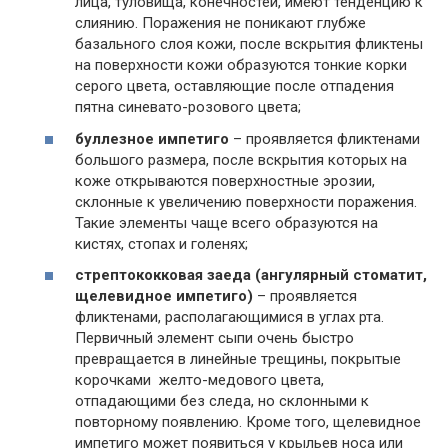
лица, туловища, конечностей, имеют тенденцию к
слиянию. Поражения не поникают глубже
базального слоя кожи, после вскрытия фликтены
на поверхности кожи образуются тонкие корки
серого цвета, оставляющие после отпадения
пятна синевато-розового цвета;
буллезное импетиго
– проявляется фликтенами
большого размера, после вскрытия которых на
коже открываются поверхностные эрозии,
склонные к увеличению поверхности поражения.
Такие элементы чаще всего образуются на
кистях, стопах и голенях;
стрептококковая заеда (ангулярный стоматит,
щелевидное импетиго)
– проявляется
фликтенами, располагающимися в углах рта.
Первичный элемент сыпи очень быстро
превращается в линейные трещины, покрытые
корочками желто-медового цвета,
отпадающими без следа, но склонными к
повторному появлению. Кроме того, щелевидное
импетиго может появиться у крыльев носа или