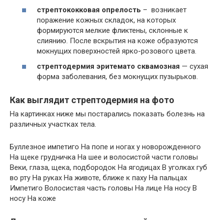
стрептококковая опрелость
– возникает
поражение кожных складок, на которых
формируются мелкие фликтены, склонные к
слиянию. После вскрытия на коже образуются
мокнущих поверхностей ярко-розового цвета.
стрептодермия эритемато сквамозная
— сухая
форма заболевания, без мокнущих пузырьков.
Как выглядит стрептодермия на фото
На картинках ниже мы постарались показать болезнь на
различных участках тела.
Буллезное импетиго На попе и ногах у новорожденного
На щеке грудничка На шее и волосистой части головы
Веки, глаза, щека, подбородок На ягодицах В уголках губ
во рту На руках На животе, ближе к паху На пальцах
Импетиго Волосистая часть головы На лице На носу В
носу На коже