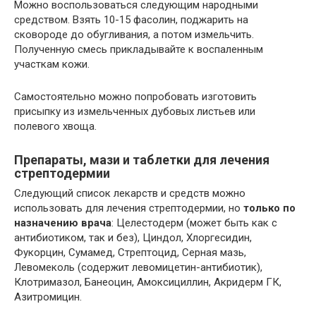
Можно воспользоваться следующим народными
средством. Взять 10-15 фасолин, поджарить на
сковороде до обугливания, а потом измельчить.
Полученную смесь прикладывайте к воспаленным
участкам кожи.
Самостоятельно можно попробовать изготовить
присыпку из измельченных дубовых листьев или
полевого хвоща.
Препараты, мази и таблетки для лечения
стрептодермии
Следующий список лекарств и средств можно
использовать для лечения стрептодермии, но
только по
назначению врача
: Целестодерм (может быть как с
антибиотиком, так и без), Циндол, Хлоргесидин,
Фукорцин, Сумамед, Стрептоцид, Серная мазь,
Левомеколь (содержит левомицетин-антибиотик),
Клотримазол, Банеоцин, Амоксициллин, Акридерм ГК,
Азитромицин.