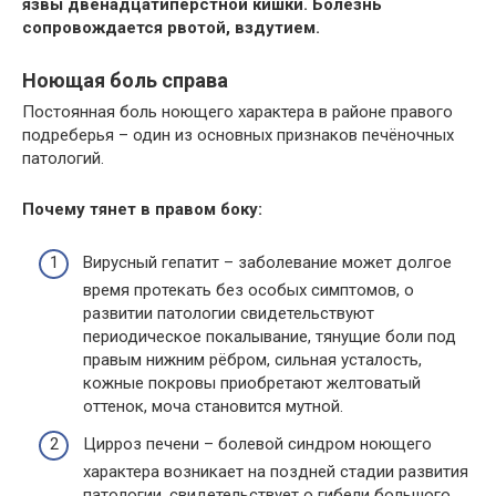
язвы двенадцатипёрстной кишки. Болезнь
сопровождается рвотой, вздутием.
Ноющая боль справа
Постоянная боль ноющего характера в районе правого
подреберья – один из основных признаков печёночных
патологий.
Почему тянет в правом боку:
Вирусный гепатит – заболевание может долгое
время протекать без особых симптомов, о
развитии патологии свидетельствуют
периодическое покалывание, тянущие боли под
правым нижним рёбром, сильная усталость,
кожные покровы приобретают желтоватый
оттенок, моча становится мутной.
Цирроз печени – болевой синдром ноющего
характера возникает на поздней стадии развития
патологии, свидетельствует о гибели большого