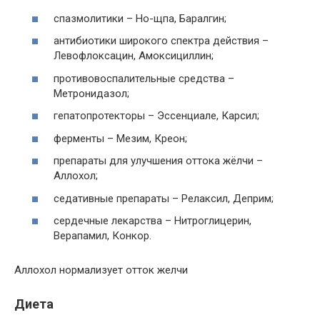
спазмолитики – Но-щпа, Баралгин;
антибиотики широкого спектра действия –
Левофлоксацин, Амоксициллин;
противовоспалительные средства –
Метронидазол;
гепатопротекторы – Эссенциале, Карсил;
ферменты – Мезим, Креон;
препараты для улучшения оттока жёлчи –
Аллохол;
седативные препараты – Релаксил, Деприм;
сердечные лекарства – Нитроглицерин,
Верапамил, Конкор.
Аллохол нормализует отток желчи
Диета